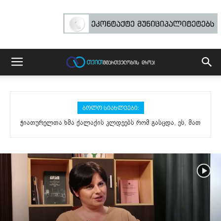
ᲑᲝᲚᲝ ᲡᲘᲐᲮᲚᲔᲔᲑᲘ:
ჭიათურელთა ხმა ქალაქის კლდეებს რომ გასცდა, ეს, მათ
ედენა – სოციალური საწარმო, რომელმაც ონს ახალი სიცოცხლე
შორის, ამ აქტივიზმის დამსახურებაცაა
შესძინა