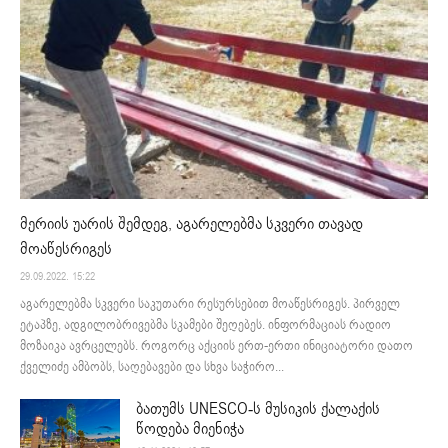
მერიის უარის შემდეგ, აგარელებმა სკვერი თავად
მოაწესრიგეს
29.09.2022. 15:22
აგარელებმა სკვერი საკუთარი რესურსებით მოაწესრიგეს. პირველ
ეტაპზე, ადგილობრივებმა სკამები შეღებეს. ინფორმაციას რადიო
მოზაიკა ავრცელებს. როგორც აქციის ერთ-ერთი ინიციატორი დათო
ქველიძე ამბობს, საღებავები და სხვა საჭირო...
ბათუმს UNESCO-ს მუსიკის ქალაქის
წოდება მიენიჭა