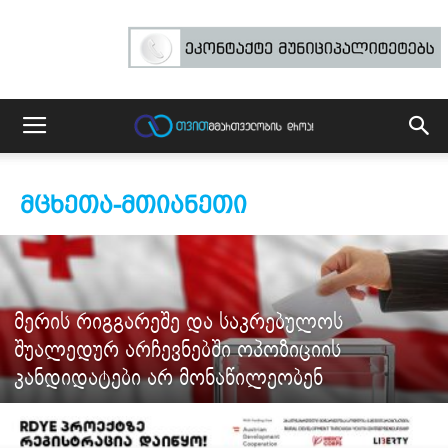
ᲛᲪᲮᲔᲗᲐ-ᲛᲗᲘᲐᲜᲔᲗᲘ
მერის რიგგარეშე და საკრებულოს
შუალედურ არჩევნებში ოპოზიციის
კანდიდატები არ მონაწილეობენ