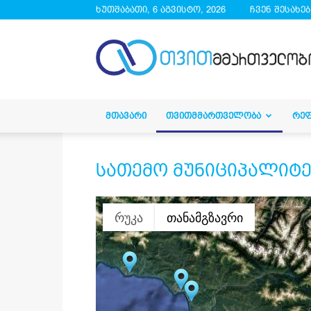
ხუთშაბათი, 6 აგვისტო, 2026
ჩვენ შესახებ
droa.ge
ᲛᲗᲐᲕᲐᲠᲘ
ᲗᲕᲘᲗᲛᲛᲐᲠᲗᲕᲔᲚᲝᲑᲐ
ᲠᲔ
სათემო მუნიციპალიტე
რუკა
თანამგზავრი