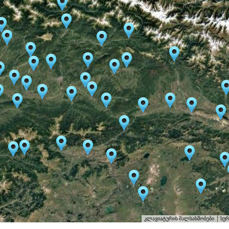
კლავიატურის მალსახმობები
სუ