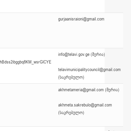
gurjaanisraioni@gmail.com
info@telavi.gov.ge (მერია)
BhBdss2ibggbq8KM_wsrGlCYE
telavimunicipalitycouncil@gmail.com
(საკრებულო)
akhmetameria@gmail.com (მერია)
akhmeta.sakrebulo@gmail.com
(საკრებულო)