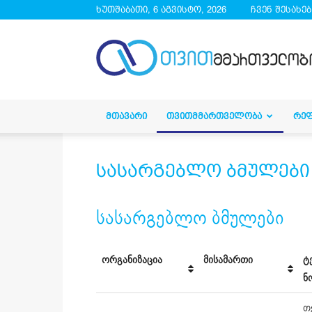
ხუთშაბათი, 6 აგვისტო, 2026
ჩვენ შესახებ
droa.ge
ᲛᲗᲐᲕᲐᲠᲘ
ᲗᲕᲘᲗᲛᲛᲐᲠᲗᲕᲔᲚᲝᲑᲐ
ᲠᲔ
სასარგებლო ბმულები
სასარგებლო ბმულები
ორგანიზაცია
მისამართი
ტ
ნ
თ