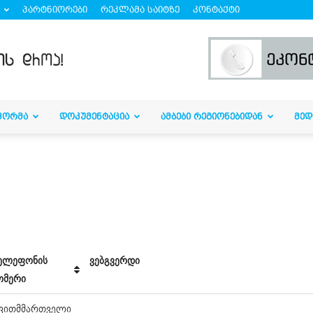
პარტნიორები
რეკლამა საიტზე
კონტაქტი
ᲤᲝᲠᲛᲐ
ᲓᲝᲙᲣᲛᲔᲜᲢᲐᲪᲘᲐ
ᲐᲛᲑᲔᲑᲘ ᲠᲔᲒᲘᲝᲜᲔᲑᲘᲓᲐᲜ
ᲛᲔᲓ
ელეფონის
ვებგვერდი
ომერი
ვითმმართველი