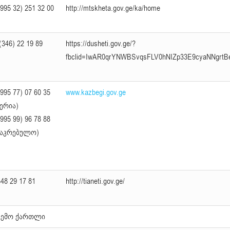
995 32) 251 32 00
http://mtskheta.gov.ge/ka/home
(346) 22 19 89
https://dusheti.gov.ge/?
fbclid=IwAR0qrYNWBSvqsFLV0hNIZp33E9cyaNNgrt
995 77) 07 60 35
www.kazbegi.gov.ge
მერია)
995 99) 96 78 88
საკრებულო)
48 29 17 81
http://tianeti.gov.ge/
ვემო ქართლი