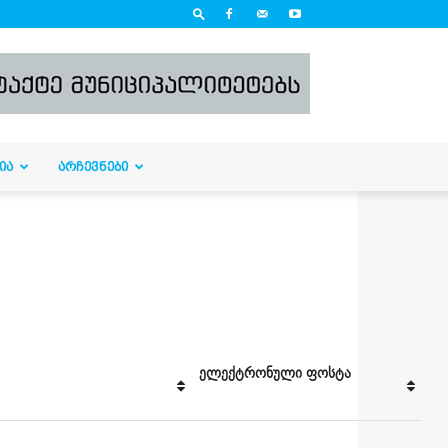
ᲘᲐ
ᲐᲠᲩᲔᲕᲜᲔᲑᲘ
ელექტრონული ფოსტა