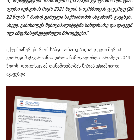
ს
,
არქიტექტურის
სამსახურის
და
ა
(
ა
)
იპ
გურჯაანის
მუნიციპა
ლური
სერვისის
მიერ
2021
წლის
ნოემბრიდან
დღემდე
(20
22
წლის
7
მაისი
)
გაწეული
საქმიანობის
ანგარიშს
გაეცნენ
.
ასევე
,
განიხილეს
მუნიციპალიტეტში
მიმდინარე
და
დაგეგმ
ილ
ინფრასტრუქტურული
პროექტები
.”
იქვე მიაწერენ, რომ საბჭო არათუ ახლანდელი მერის,
გიორგი მაჭავარიანის დროს ჩამოყალიბდა, არამედ 2019
წელს, როდესაც ამ თანამდებობას ზურაბ უტიაშვილი
იკავებდა.