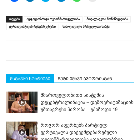
to
to
to
to
to
to
share
share
share
share
share
print
on
on
on
on
on
(Opens
Facebook
LinkedIn
Twitter
Telegram
WhatsApp
in
(Opens
(Opens
(Opens
(Opens
(Opens
new
ᲗᲔᲒᲔᲑᲘ
ადგილობრივი თვითმმართველობა
მოქალაქეთა მონაწილეობა
in
in
in
in
in
window)
new
new
new
new
new
ჟურნალისტიკის რესურსცენტრი
სამოქალაქო მრჩეველთა საბჭო
window)
window)
window)
window)
window)
მსგავსი სტატიები
მეტი იმავე ავტორისგან
მმართველობითი სისტემის
დეცენტრალიზაცია – დემოკრატიზაციის
უმთავრესი პირობა – ეპიზოდი 19
როგორ აფერხებს პარტიულ
ვერტიკალს დაქვემდებარებული
თვითმმართველობა ადგილობრივ