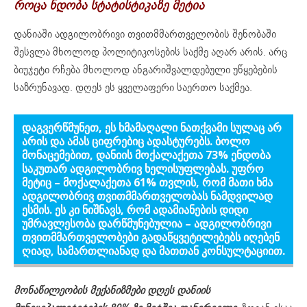
როცა ნდობა სტატისტიკაზე მეტია
დანიაში ადგილობრივი თვითმმართველობის შენობაში
შესვლა მხოლოდ პოლიტიკოსების საქმე აღარ არის. არც
ბიუჯეტი რჩება მხოლოდ ანგარიშვალდებული უწყებების
საზრუნავად. დღეს ეს ყველაფერი საერთო საქმეა.
დაგვერწმუნეთ, ეს ხმამაღალი ნათქვამი სულაც არ
არის და ამას ციფრებიც ადასტურებს. ბოლო
მონაცემებით, დანიის მოქალაქეთა 73% ენდობა
საკუთარ ადგილობრივ ხელისუფლებას. უფრო
მეტიც – მოქალაქეთა 61% თვლის, რომ მათი ხმა
ადგილობრივ თვითმმართველობას ნამდვილად
ესმის. ეს კი ნიშნავს, რომ ადამიანების დიდი
უმრავლესობა დარწმუნებულია – ადგილობრივი
თვითმმართველობები გადაწყვეტილებებს იღებენ
ღიად, სამართლიანად და მათთან კონსულტაციით.
მ
ონაწილეობის მექანიზმები დღეს დანიის