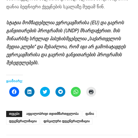
დანია ბედნიერი ქვეყნების სკალაზე მუდამ წინ.
სტატია მომზადებულია ევროკავშირისა (EU) და გაეროს
განვითარების პროგრამის (UNDP) მხარდაჭერით. მის
შინაარსზე სრულად პასუხისმგებელია „საქართველოს
მედია-კლუბი“ და შესაძლოა, რომ იგი არ გამოხატავდეს
ევროკავშირისა და გაეროს განვითარების პროგრამის
შეხედულებებს.
გააზიარე:
Click
Click
Click
Click
Click
Click
to
to
to
to
to
to
share
share
share
share
share
print
on
on
on
on
on
(Opens
Facebook
LinkedIn
Twitter
Telegram
WhatsApp
in
(Opens
(Opens
(Opens
(Opens
(Opens
new
ᲗᲔᲒᲔᲑᲘ
ადგილობრივი თვითმმართველობა
დანია
in
in
in
in
in
window)
new
new
new
new
new
დეცენტრალიზაცია
ფისკალური დეცენტრალიზაცია
window)
window)
window)
window)
window)