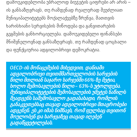
დამოუკიდებლობა უბრალოდ ბიუჯეტის ციფრები არ არის –
ის განსაზღვრავს, თუ რამდენად რეალურად შეუძლიათ
მუნიციპალიტეტებს მოქალაქეებზე ზრუნვა, მათთვის
ხარისხიანი სერვისების მიწოდება და განვითარების
გეგმების განხორციელება. დამოუკიდებელი ფინანსები
მნიშვნელოვნად განსაზღვრავს, თუ რამდენად ცოცხალი
და ფუნქციურია ადგილობრივი დემოკრატია.
OECD-ის მონაცემების მიხედვით, დანიაში
ადგილობრივი თვითმმართველობის ხარჯების
წილი მთლიან საჯარო ხარჯებში 66%-
ზე მეტია
,
ხოლო შემოსავლების წილი
–
6
3
%
-ს უტოლდება
.
მუნიციპალიტეტების
შემოსავლების უმეტეს ნაწილ
ს
შეადგენს
საშემოსავლო გადასახადი, რომ
ლის
განაკვეთებ
საც თავად
ადგილობრივი მთავრობები
ადგენენ.
ეს კი
იმას
ნიშნავს, რომ ფულ
საც
თვითონ
შო
ულობენ
და ხარჯვაზეც თავად იღებენ
გადაწყვეტილებას.