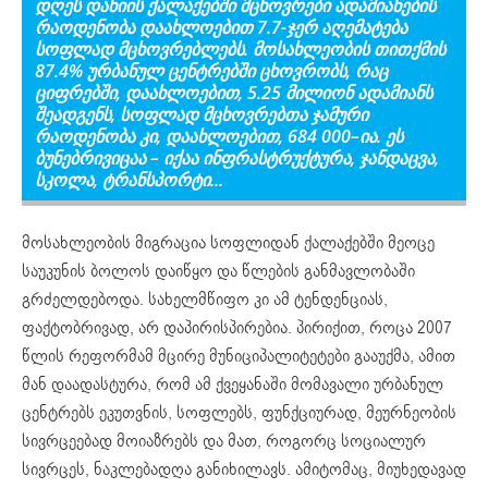
დღეს დანიი
ს
ქალაქებში მცხოვრები ადამიანების
რაოდენობა
დაახლოებით
7.7-ჯერ აღემატება
სოფლ
ად მცხოვრებლებს.
მოსახლეობის თითქმის
87.4%
ურბანულ ცენტრებში
ცხოვრობს
, რაც
ციფრებში,
დაახლოებით
,
5.25 მილიონ ადამიან
ს
შეადგენს,
სოფლად მცხოვრებთა ჯამური
რაოდენობა კი, დაახლოებით,
684
000
–
ია
. ეს
ბუნებრივიცაა
–
იქაა ინფრასტრუქტურა, ჯანდაცვა,
სკოლა, ტრანსპორტი.
..
მოსახლეობის მიგრაცია სოფლიდან ქალაქებში მეოცე
საუკუნის ბოლოს დაიწყო და წლების განმავლობაში
გრძელდებოდა. სახელმწიფო კი ამ ტენდენციას,
ფაქტობრივად, არ დაპირისპირებია. პირიქით, როცა 2007
წლის რეფორმამ მცირე მუნიციპალიტეტები გააუქმა, ამით
მან დაადასტურა, რომ ამ ქვეყანაში მომავალი ურბანულ
ცენტრებს ეკუთვნის, სოფლებს, ფუნქციურად, მეურნეობის
სივრცეებად მოიაზრებს და მათ, როგორც სოციალურ
სივრცეს, ნაკლებადღა განიხილავს. ამიტომაც, მიუხედავად