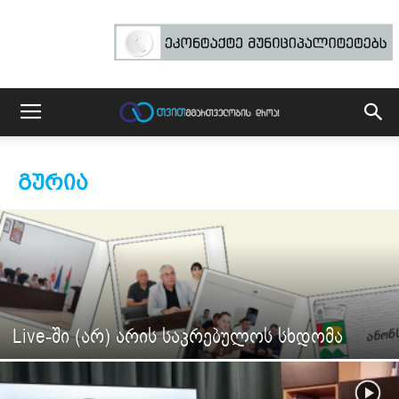
ᲒᲣᲠᲘᲐ
Live-ში (არ) არის საკრებულოს სხდომა