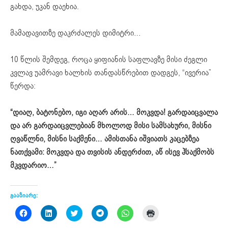
გახდა, უკან დაეხია.
მამადავითზე დაკრძალეს დიმიტრი…
10 წლის შემდეგ, როცა ყიფიანის საფლავზე მისი ძეგლი
კვლავ უამრავი ხალხის თანდასწრებით დადგეს, “ივერია”
წერდა:
“დიაღ, ბატონებო, იგი აღარ არის… მოკვდა! გარდაიცვალა
და არ გარდაიცვლებიან მხოლოდ მისი სამსახური, მისნი
ღვაწლნი, მისნი საქმენი… ამისთანა იშვიათს კაცებზეა
ნათქვამი: მოკვდა და თვისის ანდერძით, აწ ისევ ჰსაქმობს
მკვდარიო…”
გააზიარე:
Click
Click
Click
Click
Click
Click
to
to
to
to
to
to
share
share
share
share
share
print