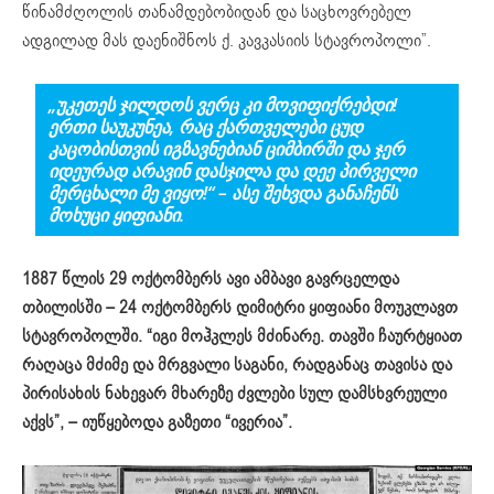
წინამძღოლის თანამდებობიდან და საცხოვრებელ
ადგილად მას დაენიშნოს ქ. კავკასიის სტავროპოლი”.
„ᲣᲙᲔᲗᲔᲡ ᲯᲘᲚᲓᲝᲡ ᲕᲔᲠᲪ ᲙᲘ ᲛᲝᲕᲘᲤᲘᲥᲠᲔᲑᲓᲘ!
ᲔᲠᲗᲘ ᲡᲐᲣᲙᲣᲜᲔᲐ, ᲠᲐᲪ ᲥᲐᲠᲗᲕᲔᲚᲔᲑᲘ ᲪᲣᲓ
ᲙᲐᲪᲝᲑᲘᲡᲗᲕᲘᲡ ᲘᲒᲖᲐᲕᲜᲔᲑᲘᲐᲜ ᲪᲘᲛᲑᲘᲠᲨᲘ ᲓᲐ ᲯᲔᲠ
ᲘᲓᲔᲣᲠᲐᲓ ᲐᲠᲐᲕᲘᲜ ᲓᲐᲡᲯᲘᲚᲐ ᲓᲐ ᲓᲔᲔ ᲞᲘᲠᲕᲔᲚᲘ
ᲛᲔᲠᲪᲮᲐᲚᲘ ᲛᲔ ᲕᲘᲧᲝ!“ – ᲐᲡᲔ ᲨᲔᲮᲕᲓᲐ ᲒᲐᲜᲐᲩᲔᲜᲡ
ᲛᲝᲮᲣᲪᲘ ᲧᲘᲤᲘᲐᲜᲘ.
1887 წლის 29 ოქტომბერს ავი ამბავი გავრცელდა
თბილისში – 24 ოქტომბერს დიმიტრი ყიფიანი მოუკლავთ
სტავროპოლში. “იგი მოჰკლეს მძინარე. თავში ჩაურტყიათ
რაღაცა მძიმე და მრგვალი საგანი, რადგანაც თავისა და
პირისახის ნახევარ მხარეზე ძვლები სულ დამსხვრეული
აქვს”, – იუწყებოდა გაზეთი “ივერია”.