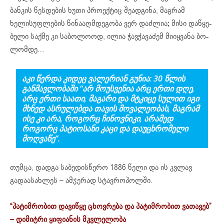
ბან­კის წეს­დე­ბის ხუ­თი პრო­ექ­ტიც შე­ად­გი­ნა, მაგრამ
ხელისუფლების წინააღმდეგობა ვერ დაძლია; მი­სი დაწყე­
ბუ­ლი საქ­მე კი სა­ბო­ლო­ოდ, ილია ჭავ­ჭა­ვა­ძემ მი­იყ­ვა­ნა ბო­
ლომ­დე…
ᲐᲙᲘ ᲬᲔᲠᲓᲐ ᲙᲘᲓᲔᲪ ᲕᲐᲚᲔᲠᲘᲐᲜ ᲒᲣᲜᲘᲐ: 30 ᲬᲚᲘᲡ
ᲒᲐᲜᲛᲐᲕᲚᲝᲑᲐᲨᲘ “ᲐᲠ ᲛᲝᲣᲡᲕᲔᲜᲘᲐ ᲐᲠᲪ ᲔᲠᲗᲘ ᲓᲦᲔ,
ᲐᲠᲪ ᲔᲠᲗᲘ ᲡᲐᲐᲗᲘ, ᲛᲐᲒᲐᲠᲘ ᲓᲐ ᲛᲢᲙᲘᲪᲔ ᲡᲣᲚᲘᲗ ᲘᲒᲘ
ᲛᲮᲜᲔᲓ ᲐᲡᲠᲣᲚᲔᲑᲓᲐ ᲗᲐᲕᲘᲡ ᲛᲝᲕᲐᲚᲔᲝᲑᲐᲡ, ᲛᲐᲒᲠᲐᲛ
ᲘᲡᲔ ᲙᲘ ᲐᲠᲐ, ᲠᲝᲒᲝᲠᲪ ᲩᲘᲜᲝᲕᲜᲘᲙᲘ, ᲐᲠᲐᲛᲔᲓ
ᲠᲝᲒᲝᲠᲪ ᲞᲐᲢᲘᲝᲡᲐᲜᲘ ᲙᲐᲪᲘ ᲓᲐ ᲓᲐᲣᲪᲮᲠᲝᲛᲔᲚᲘ
ᲛᲝᲦᲕᲐᲬᲔ”.
თუმცა, დადგა საბედისწერო 1886 წელი და ის კვლავ
გადაასახლეს – ამჯერად სტავროპოლში.
“პატიმრობით დავიწყე ცხოვრება და პატიმრობით ვათავებ”
– დიმიტრი ყიფიანის მკვლელობა