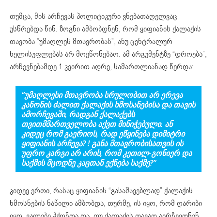
თუმცა, მის არჩევას პოლიტიკური ვნებათაღელვაც
უსწრებდა წინ. ზოგნი ამბობდნენ, რომ ყიფიანის ქალაქის
თავობა “უმაღლეს მთავრობას”, ანუ ცენტრალურ
ხელისუფლებას არ მოეწონებაო. ამ არგუმენტზე “დროება”,
არჩევნებამდე 1 კვირით ადრე, სამართლიანად წერდა:
“ᲣᲛᲐᲦᲚᲔᲡᲘ ᲛᲗᲐᲕᲠᲝᲑᲐ ᲡᲠᲣᲚᲝᲑᲘᲗ ᲐᲠ ᲔᲠᲔᲕᲐ
ᲙᲐᲜᲝᲜᲘᲡ ᲫᲐᲚᲘᲗ ᲥᲐᲚᲐᲥᲘᲡ ᲮᲛᲝᲡᲐᲜᲔᲑᲘᲡᲐ ᲓᲐ ᲗᲐᲕᲘᲡ
ᲐᲛᲝᲠᲩᲔᲕᲐᲨᲘ, ᲠᲐᲓᲒᲐᲜ ᲥᲐᲚᲐᲥᲔᲑᲡ
ᲗᲕᲘᲗᲛᲛᲐᲠᲗᲕᲔᲚᲝᲑᲐ ᲐᲥᲕᲗ ᲛᲘᲜᲘᲭᲔᲑᲣᲚᲘ. ᲐᲜ
ᲙᲘᲓᲔᲪ ᲠᲝᲛ ᲒᲐᲔᲠᲘᲝᲡ, ᲠᲐᲓ ᲔᲬᲧᲘᲜᲔᲑᲐ ᲓᲘᲛᲘᲢᲠᲘ
ᲧᲘᲤᲘᲐᲜᲘᲡ ᲐᲠᲩᲔᲕᲐ? ! ᲒᲐᲜᲐ ᲛᲗᲐᲕᲠᲝᲑᲘᲡᲐᲗᲕᲘᲡ ᲘᲡ
ᲣᲤᲠᲝ ᲙᲐᲠᲒᲘ ᲐᲠ ᲐᲠᲘᲡ, ᲠᲝᲛ ᲙᲔᲗᲘᲚ-ᲒᲝᲜᲘᲔᲠ ᲓᲐ
ᲡᲐᲥᲛᲘᲡ ᲛᲪᲝᲓᲜᲔ ᲙᲐᲪᲗᲐᲜ ᲔᲥᲜᲔᲑᲐ ᲡᲐᲥᲛᲔ?”
კიდევ ერთი, რასაც ყიფიანის “გასაშავებლად” ქალაქის
ხმოსნების ნაწილი ამბობდა, თურმე, ის იყო, რომ ღარიბი
იყო, ვალები ჰქონდა და, თუ ქალაქის თავად აირჩევდნენ,