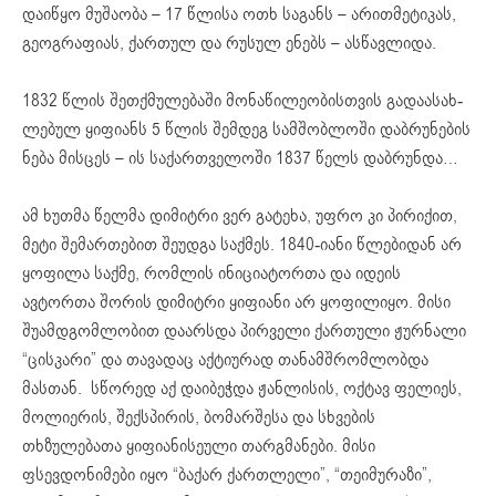
დაიწყო მუშაობა – 17 წლისა ოთხ სა­განს – არით­მე­ტი­კას,
გე­ოგ­რა­ფი­ას, ქარ­თულ და რუ­სულ ენებს – ას­წავ­ლი­და.
1832 წლის შეთ­ქ­მუ­ლე­ბა­ში მო­ნა­წი­ლე­ო­ბის­თ­ვის გა­დაა­სახ­
ლებულ ყი­ფი­ა­ნს 5 წლის შემდეგ სამშობლოში დაბრუნების
ნება მისცეს – ის სა­ქარ­თ­ვე­ლო­ში 1837 წელს დაბ­რუნ­და…
ამ ხუთმა წელმა დიმიტრი ვერ გატეხა, უფრო კი პირიქით,
მეტი შემართებით შეუდგა საქმეს. 1840-იანი წლებიდან არ
ყოფილა საქმე, რომლის ინიციატორთა და იდეის
ავტორთა შორის დიმიტრი ყიფიანი არ ყოფილიყო. მისი
შუ­ამ­დ­გომ­ლო­ბით და­არ­ს­და პირ­ვე­ლი ქარ­თუ­ლი ჟურ­ნა­ლი
“ცის­კა­რი” და თავადაც აქტიურად თანამშრომლობდა
მასთან. სწორედ აქ დაიბეჭდა ჟანლისის, ოქტავ ფელიეს,
მოლიერის, შექსპირის, ბომარშესა და სხვების
თხზულებათა ყიფიანისეული თარგმანები. მისი
ფსევდონიმები იყო “ბაქარ ქართლელი”, “თეიმურაზი”,