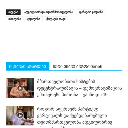
on
on
on
on
on
(Opens
Facebook
LinkedIn
Twitter
Telegram
WhatsApp
in
(Opens
(Opens
(Opens
(Opens
(Opens
new
ᲗᲔᲒᲔᲑᲘ
ადგილობრივი თვითმმართველობა
დიმიტრი ყიფიანი
in
in
in
in
in
window)
new
new
new
new
new
თბილისი
ტფილისი
ქალაქის თავი
window)
window)
window)
window)
window)
მსგავსი სტატიები
მეტი იმავე ავტორისგან
მმართველობითი სისტემის
დეცენტრალიზაცია – დემოკრატიზაციის
უმთავრესი პირობა – ეპიზოდი 19
როგორ აფერხებს პარტიულ
ვერტიკალს დაქვემდებარებული
თვითმმართველობა ადგილობრივ