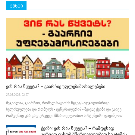
ტესტი
ვინ რას წყვეტს? – გაარჩიე უფლებამოსილებები
27.05.2025. 02:27
შეგიძლია, გაარჩიო, რომელ საკითხს წყვეტს ადგილობრივი
ხელისუფლება და რომელს - ცენტრალური? - შეავსე ქვიზი და გაიგე,
რამდენად კარგად ერკვევი მმართველობით სისტემებში. დავიწყოთ!
ქვიზი: ვინ რას წყვეტს? – რამდენად
კარგად იცნობ მმართველობით სისტემას