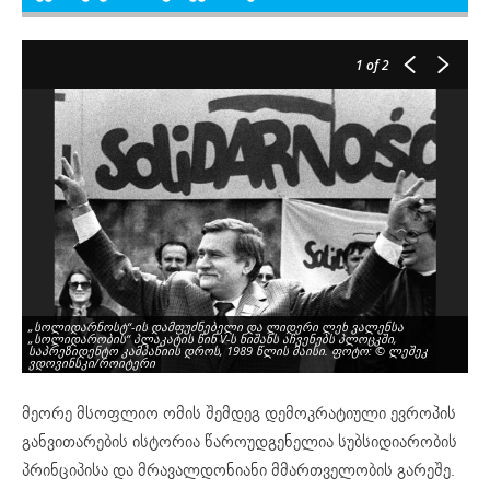
1
of 2
„სოლიდარნოსტ“-ის დამფუძნებელი და ლიდერი ლეხ ვალენსა
„სოლიდარობის“ პლაკატის წინ V-ს ნიშანს აჩვენებს პლოცკში,
საპრეზიდენტო კამპანიის დროს, 1989 წლის მაისი. ფოტო: © ლეშეკ
„ს
ვდოვინსკი/როიტერი
გრ
მეორე მსოფლიო ომის შემდეგ დემოკრატიული ევროპის
განვითარების ისტორია წაროუდგენელია სუბსიდიარობის
პრინციპისა და მრავალდონიანი მმართველობის გარეშე.