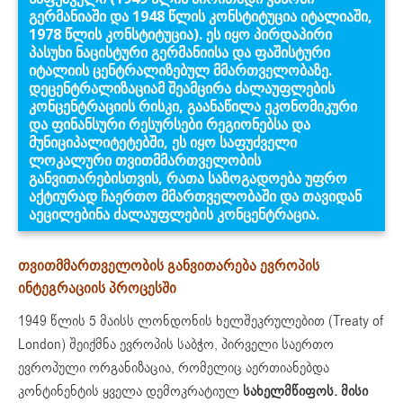
გერმანიაში და 1948 წლის კონსტიტუცია იტალიაში,
1978 წლის კონსტიტუცია)
.
ეს იყო პირდაპირი
პასუხი ნაცისტური გერმანიისა და ფაშისტური
იტალიის ცენტრალიზებულ მმართველობაზე.
დეცენტრალიზაციამ შეამცირა ძალაუფლების
კონცენტრაციის რისკი, გაანაწილა ეკონომიკური
და ფინანსური რესურსები რეგიონებსა და
მუნიციპალიტეტებში, ეს იყო საფუძველი
ლოკალური თვითმმართველობის
განვითარებისთვის, რათა საზოგადოება უფრო
აქტიურად ჩაერთო მმართველობაში და თავიდან
აეცილებინა ძალაუფლების კონცენტრაცია.
თვითმმართველობის განვითარება ევროპის
ინტეგრაციის პროცესში
1949 წლის 5 მაისს ლონდონის ხელშეკრულებით (Treaty of
London) შეიქმნა ევროპის საბჭო, პირველი საერთო
ევროპული ორგანიზაცია, რომელიც აერთიანებდა
კონტინენტის ყველა დემოკრატიულ
სახელმწიფოს. მისი