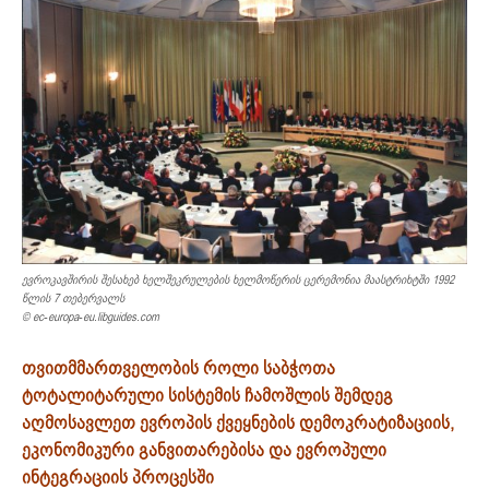
ევროკავშირის შესახებ ხელშეკრულების ხელმოწერის ცერემონია მაასტრიხტში 1992
წლის 7 თებერვალს
© ec-europa-eu.libguides.com
თვითმმართველობის როლი საბჭოთა
ტოტალიტარული სისტემის ჩამოშლის შემდეგ
აღმოსავლეთ ევროპის ქვეყნების დემოკრატიზაციის,
ეკონომიკური განვითარების
ა
და ევროპული
ინტეგრაციის პროცესში