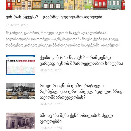
ვინ რას წყვეტს? – გაარჩიე უფლებამოსილებები
27.05.2025. 02:27
შეგიძლია, გაარჩიო, რომელ საკითხს წყვეტს ადგილობრივი
ხელისუფლება და რომელს - ცენტრალური? - შეავსე ქვიზი და გაიგე,
რამდენად კარგად ერკვევი მმართველობით სისტემებში. დავიწყოთ!
ქვიზი: ვინ რას წყვეტს? – რამდენად
კარგად იცნობ მმართველობით სისტემას
20.05.2025. 02:31
როგორ იცნობ დემოკრატიული
რესპუბლიკის დროინდელ ადგილობრივ
თვითმმართველობას?
25.05.2022. 12:37
ამოიცანი შენი ქუჩა თბილისის ძველ
ფოტოებში
04.05.2020. 12:58