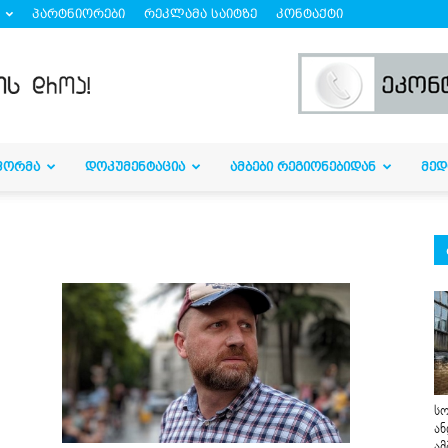
პარტნიორები
რეკლამა საიტზე
კონტაქტი
ᲤᲝᲠᲛᲐ
ᲓᲝᲙᲣᲛᲔᲜᲢᲐᲪᲘᲐ
ᲐᲛᲑᲔᲑᲘ ᲠᲔᲒᲘᲝᲜᲔᲑᲘᲓᲐᲜ
ᲛᲔᲓ
სო
ან
ამ