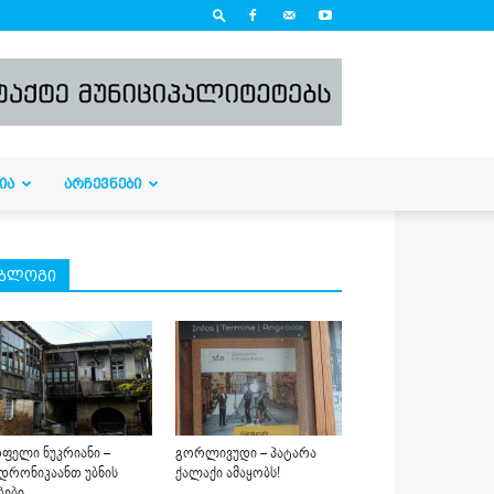
ᲘᲐ
ᲐᲠᲩᲔᲕᲜᲔᲑᲘ
ბლოგი
ფელი ნუკრიანი –
გორლივუდი – პატარა
დრონიკაანთ უბნის
ქალაქი ამაყობს!
ბები