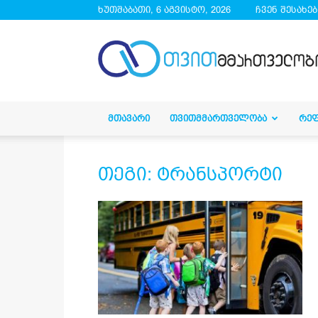
ხუთშაბათი, 6 აგვისტო, 2026
ჩვენ შესახებ
droa.ge
ᲛᲗᲐᲕᲐᲠᲘ
ᲗᲕᲘᲗᲛᲛᲐᲠᲗᲕᲔᲚᲝᲑᲐ
ᲠᲔ
თეგი: ტრანსპორტი