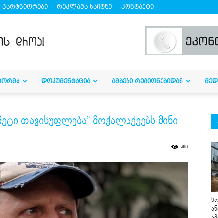
პარტნიორები
რეკლამა საიტზე
კონტაქტი
ᲤᲝᲠᲛᲐ
ᲓᲝᲙᲣᲛᲔᲜᲢᲐᲪᲘᲐ
ᲐᲛᲑᲔᲑᲘ ᲠᲔᲒᲘᲝᲜᲔᲑᲘᲓᲐᲜ
ᲛᲔᲓ
ეტი თავისუფლება” მოქალაქეებს მინი
388
სო
ან
ამ