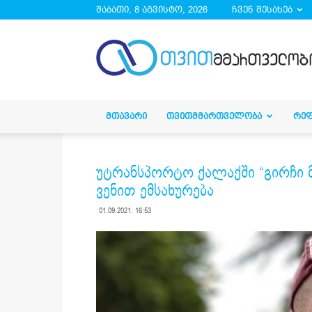
შაბათი, 8 აგვისტო, 2026
ჩვენ შესახებ
droa.ge
ᲛᲗᲐᲕᲐᲠᲘ
ᲗᲕᲘᲗᲛᲛᲐᲠᲗᲕᲔᲚᲝᲑᲐ
ᲠᲔ
უტრანსპორტო ქალაქში “გირჩი მ
ვენით ემსახურება
01.09.2021. 16:53