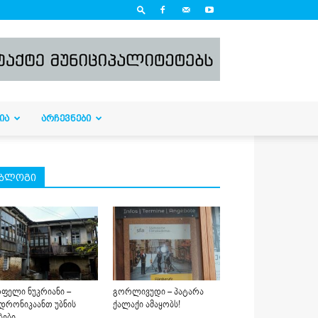
ᲘᲐ
ᲐᲠᲩᲔᲕᲜᲔᲑᲘ
ბლოგი
ფელი ნუკრიანი –
გორლივუდი – პატარა
დრონიკაანთ უბნის
ქალაქი ამაყობს!
ბები