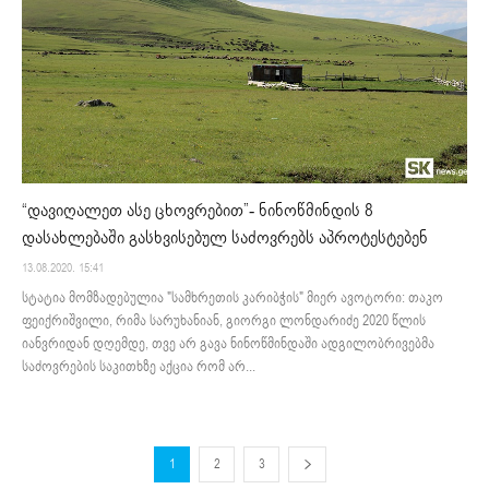
“დავიღალეთ ასე ცხოვრებით”- ნინოწმინდის 8
დასახლებაში გასხვისებულ საძოვრებს აპროტესტებენ
13.08.2020. 15:41
სტატია მომზადებულია "სამხრეთის კარიბჭის" მიერ ავოტორი: თაკო
ფეიქრიშვილი, რიმა სარუხანიან, გიორგი ლონდარიძე 2020 წლის
იანვრიდან დღემდე, თვე არ გავა ნინოწმინდაში ადგილობრივებმა
საძოვრების საკითხზე აქცია რომ არ...
1
2
3