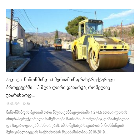
აუდიტი: ნინოწმინდის მერიამ ინფრასტრუქტურულ
პროექტებში 1.3 მლნ ლარი დახარჯა, რომელიც
უხარისხოდ...
16.03.2021. 12:30
ნინოწმინდის მერიამ ორი წლის განმავლობაში 1,274.5 ათასი ლარის
ინფრასტრუქტურული სამუშაოები ჩაიბარა, რომლებიც დაზიანებულია
და საჭიროებს გამოსწორებას. ამის შესახებ საუბარია ნინოწმინდის
მუნიციპალიტეტის საქმიანობის შესაბამისობის 2018-2019...