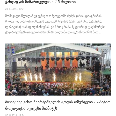
ჯანდაცვის მიმართულებით 2.5 მილიონ...
23.12.2022. 13:34
მომავალი წლიდან ვგეგმავთ ოზურგეთში ძუძუს კიბოს დიაგნოზის
მქონე ქალბატონებისთვის მედიკამენტების (ჰერცეპტინი, პერჯეტა,
ლაპატინი) თანადაფინანსებას, ეს პროგრამა მკვეთრად დაეხმარება
ქალბატონებს დაავადებასთან ბრძოლაში და აგრძნობინეს მათ...
ბიზნესმენ ვანო ჩხარტიშვილის ცოლს ოზურგეთის საპატიო
მოქალაქის სტატუსი მიანიჭეს
07.11.2022. 18:24