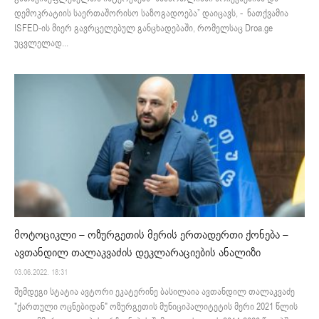
დემოკრატიის საერთაშორისო საზოგადოება” დაიცავს, - ნათქვამია
ISFED-ის მიერ გავრცელებულ განცხადებაში, რომელსაც Droa.ge
უცვლელად...
მოტოციკლი – ოზურგეთის მერის ერთადერთი ქონება –
ავთანდილ თალაკვაძის დეკლარაციების ანალიზი
03.06.2022. 18:31
შემდეგი სტატია ავტორი ეკატერინე ბასილაია ავთანდილ თალაკვაძე
"ქართული ოცნებიდან" ოზურგეთის მუნიციპალიტეტის მერი 2021 წლის