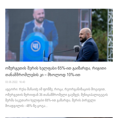
ოზურგეთის მერის ხელფასი 65%-ით გაიზარდა, რიგითი
თანამშრომლების კი – მხოლოდ 10%-ით
03.05.2022. 16:40
ავტორი: რუსა მაჩაიძე იმ ფონზე, როცა, რეორგანიზაციის მოტივით,
ოზურგეთის მერიიდან 35 თანამშრომელი გაუშვეს, მუნიციპალიტეტის
მერმა საკუთარი ხელფასი 65%-ით გაზარდა, მერის პირველი
მოადგილის - 48%-ზე ცოტა...