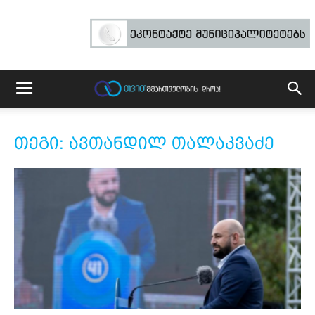
თეგი: ავთანდილ თალაკვაძე