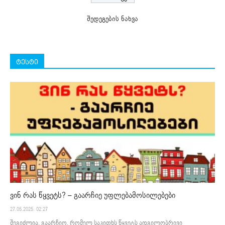
შედეგების ნახვა
ტესტი
ვინ რას წყვეტს? – გაარჩიე უფლებამოსილებები
27.05.2025. 02:27
შეგიძლია, გაარჩიო, რომელ საკითხს წყვეტს ადგილობრივი