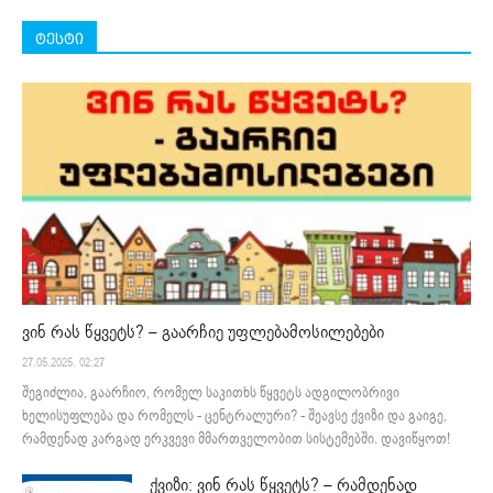
ტესტი
ვინ რას წყვეტს? – გაარჩიე უფლებამოსილებები
27.05.2025. 02:27
შეგიძლია, გაარჩიო, რომელ საკითხს წყვეტს ადგილობრივი
ხელისუფლება და რომელს - ცენტრალური? - შეავსე ქვიზი და გაიგე,
რამდენად კარგად ერკვევი მმართველობით სისტემებში. დავიწყოთ!
ქვიზი: ვინ რას წყვეტს? – რამდენად