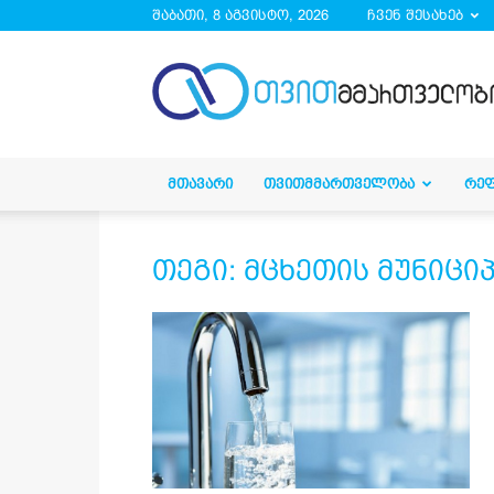
შაბათი, 8 აგვისტო, 2026
ჩვენ შესახებ
droa.ge
ᲛᲗᲐᲕᲐᲠᲘ
ᲗᲕᲘᲗᲛᲛᲐᲠᲗᲕᲔᲚᲝᲑᲐ
ᲠᲔ
თეგი: მცხეთის მუნიც