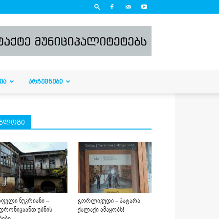
ᲘᲐ
ᲐᲠᲩᲔᲕᲜᲔᲑᲘ
ბლოგი
ფელი ნუკრიანი –
გორლივუდი – პატარა
დრონიკაანთ უბნის
ქალაქი ამაყობს!
ბები