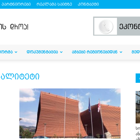
პარტნიორები
რეკლამა საიტზე
კონტაქტი
ᲤᲝᲠᲛᲐ
ᲓᲝᲙᲣᲛᲔᲜᲢᲐᲪᲘᲐ
ᲐᲛᲑᲔᲑᲘ ᲠᲔᲒᲘᲝᲜᲔᲑᲘᲓᲐᲜ
ᲛᲔᲓ
იპალიტეტი
სო
ან
ამ