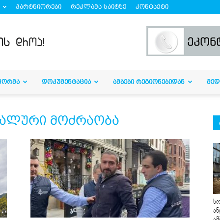
პარტნიორები
რეკლამა საიტზე
კონტაქტი
ᲤᲝᲠᲛᲐ
ᲓᲝᲙᲣᲛᲔᲜᲢᲐᲪᲘᲐ
ᲐᲛᲑᲔᲑᲘ ᲠᲔᲒᲘᲝᲜᲔᲑᲘᲓᲐᲜ
ᲛᲔᲓ
ნალური მოძრაობა
სო
ან
ამ