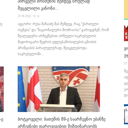
პირველი მოსმენის შემდეგ სრულად
შეცვლილი კანონი...
27.05.2022. 12:14
ზე
ავტორი: რუსა მაჩაიძე მას შემდეგ, რაც "ქართული
ოცნება" და "ნაციონალური მოძრაობა" გარიგდნენ, რომ
ა
შუალედური არჩევნებით არჩეული საკრებულოს
მაჟორიტარი წევრის უფლებამოსილების ცნობის
ვ
პრინციპის პარალელურად, შეიცვლებოდა
საკრებულოში...
უ
27.
შე
ა
ცე
კა
და
-ე
ბოტკოველი: ბათუმის 89-ე საარჩევნო უბანზე
არჩევნები დარღვევებით მიმდინარეობს