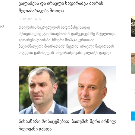
კალაძესა და ირაკლი ნადირაძეს შორის
შელაპარაკება მოხდა
07.12.2021. 17:12
მიზ
თბილისის საკრებულოს სხდომაზე, სადაც
მუნიციპალიტეტის მთავრობის დამტკიცებაზე მსჯელობენ,
ვითარება დაიძაბა. ხმაური მოჰყვა „ერთიანი
ნაციონალური მოძრაობის“ წევრის, ირაკლი ნადირაძის
სიტყვით გამოსვლას. ნადირაძემ კახა კალაძეს დაუსვა...
წინასწარი მონაცემებით, ბათუმის მერი არჩილ
ჩიქოვანი გახდა