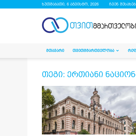
ხუთშაბათი, 6 აგვისტო, 2026
ჩვენ შესახებ
droa.ge
ᲛᲗᲐᲕᲐᲠᲘ
ᲗᲕᲘᲗᲛᲛᲐᲠᲗᲕᲔᲚᲝᲑᲐ
ᲠᲔ
თეგი: ერთიანი ნაციო