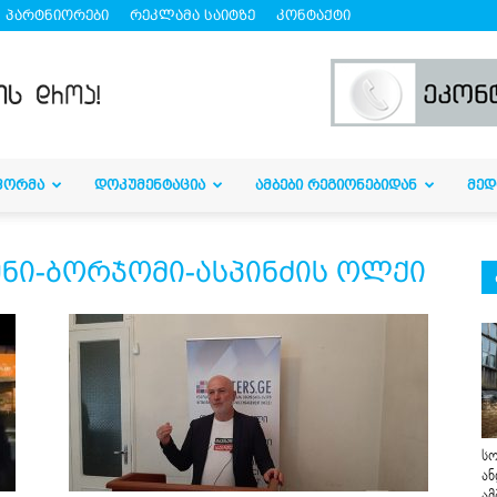
პარტნიორები
რეკლამა საიტზე
კონტაქტი
ᲤᲝᲠᲛᲐ
ᲓᲝᲙᲣᲛᲔᲜᲢᲐᲪᲘᲐ
ᲐᲛᲑᲔᲑᲘ ᲠᲔᲒᲘᲝᲜᲔᲑᲘᲓᲐᲜ
ᲛᲔᲓ
ენი-ბორჯომი-ასპინძის ოლქი
სო
ან
ამ