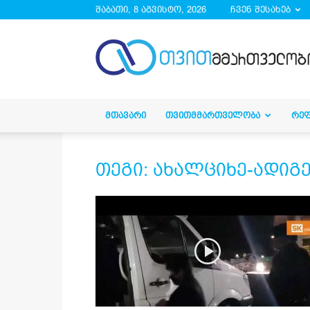
შაბათი, 8 აგვისტო, 2026
ჩვენ შესახებ
droa.ge
ᲛᲗᲐᲕᲐᲠᲘ
ᲗᲕᲘᲗᲛᲛᲐᲠᲗᲕᲔᲚᲝᲑᲐ
ᲠᲔ
თეგი: ახალციხე-ადიგ