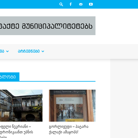
ᲘᲐ
ᲐᲠᲩᲔᲕᲜᲔᲑᲘ
ბლოგი
ფელი ნუკრიანი –
გორლივუდი – პატარა
დრონიკაანთ უბნის
ქალაქი ამაყობს!
ბები