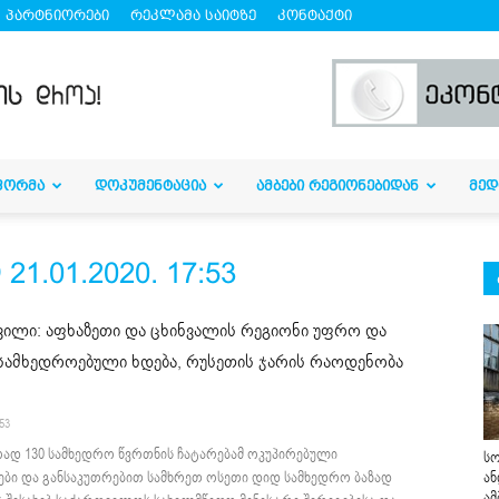
პარტნიორები
რეკლამა საიტზე
კონტაქტი
ᲤᲝᲠᲛᲐ
ᲓᲝᲙᲣᲛᲔᲜᲢᲐᲪᲘᲐ
ᲐᲛᲑᲔᲑᲘ ᲠᲔᲒᲘᲝᲜᲔᲑᲘᲓᲐᲜ
ᲛᲔᲓ
.01.2020. 17:53
ვილი: აფხაზეთი და ცხინვალის რეგიონი უფრო და
სამხედროებული ხდება, რუსეთის ჯარის რაოდენობა
:53
ად 130 სამხედრო წვრთნის ჩატარებამ ოკუპირებული
სო
ბი და განსაკუთრებით სამხრეთ ოსეთი დიდ სამხედრო ბაზად
ან
ამ