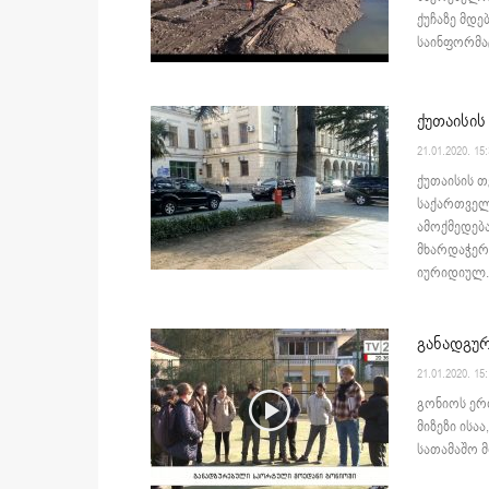
ქუჩაზე მდე
საინფორმაც
ქუთაისის
21.01.2020. 15
ქუთაისის თ
საქართველ
ამოქმედება
მხარდაჭერი
იურიდიულ..
განადგუ
21.01.2020. 15
გონიოს ერ
მიზეზი ის
სათამაშო მ