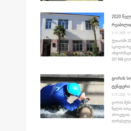
2020 წელ
რეაბილი
21.01.2020. 15
ქუთაისში 2
სკოლის რეა
ინფორმაცხ
207 999 ლარ
გორის ს
ტენდერი
21.01.2020. 14
გორის მუნ
წყლის სისტ
პროექტით გ
ღირებულები