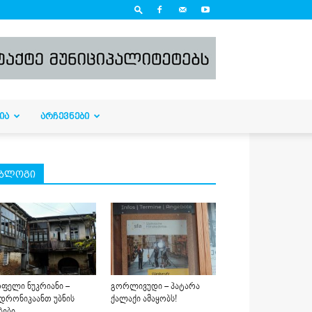
ᲘᲐ
ᲐᲠᲩᲔᲕᲜᲔᲑᲘ
ბლოგი
ფელი ნუკრიანი –
გორლივუდი – პატარა
დრონიკაანთ უბნის
ქალაქი ამაყობს!
ბები