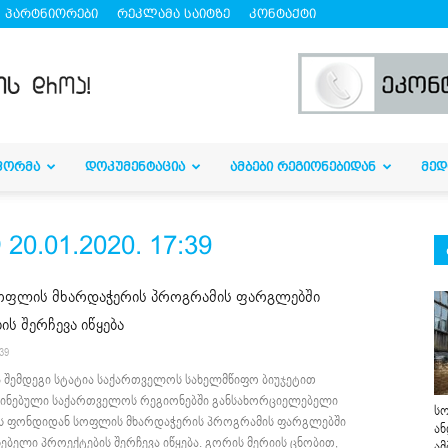
პარტნიორები
რეკლამა საიტზე
კონტაქტი
ᲤᲝᲠᲛᲐ
ᲓᲝᲙᲣᲛᲔᲜᲢᲐᲪᲘᲐ
ᲐᲛᲑᲔᲑᲘ ᲠᲔᲒᲘᲝᲜᲔᲑᲘᲓᲐᲜ
ᲛᲔᲓ
.01.2020. 17:39
ოფლის მხარდაჭერის პროგრამის ფარგლებში
ის შერჩევა იწყება
:39
ა შემდეგი სტატია საქართველოს სახელმწიფო ბიუჯეტით
ინებული საქართველოს რეგიონებში განსახორციელებელი
სო
ს ფონდიდან სოფლის მხარდაჭერის პროგრამის ფარგლებში
ან
ებელი პროექტების შერჩევა იწყება. გორის მერიის ცნობით,
ამ