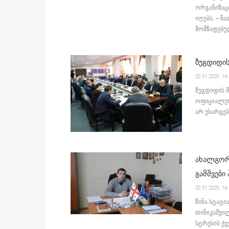
ორგანიზაც
იღებს, – ნ
მომზადებულ
ზუგდიდის
20.01.2020. 14
ზუგდიდის მ
ოფიციალურ
არ უსარგებ
ახალგორი
გამშვები
20.01.2020. 14
წინა სტატი
თინიკაშვი
სტრესის ქვ