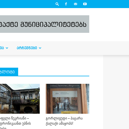
ᲘᲐ
ᲐᲠᲩᲔᲕᲜᲔᲑᲘ
ბლოგი
ფელი ნუკრიანი –
გორლივუდი – პატარა
დრონიკაანთ უბნის
ქალაქი ამაყობს!
ბები