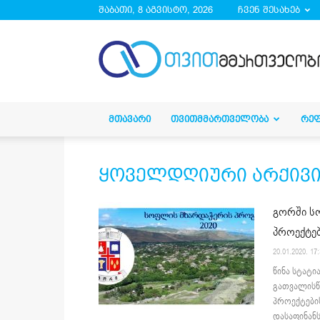
შაბათი, 8 აგვისტო, 2026
ჩვენ შესახებ
droa.ge
ᲛᲗᲐᲕᲐᲠᲘ
ᲗᲕᲘᲗᲛᲛᲐᲠᲗᲕᲔᲚᲝᲑᲐ
ᲠᲔ
ყოველდღიური არქივი 20
გორში ს
პროექტებ
20.01.2020. 17
წინა სტატი
გათვალისწ
პროექტები
დასაფინანს