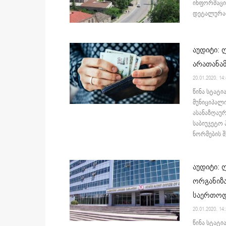
ინფორმაცი
დეტალურად
აუდიტი:
არათანამ
20.01.2020. 14
წინა სტატი
მუნიციპალ
ასანაზღაურ
საბიუჯეტო
ნორმების შე
აუდიტი: 
ორგანიზა
საერთოდ
20.01.2020. 14
წინა სტატი