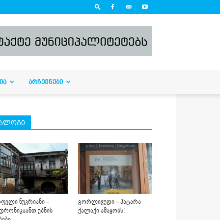
ᲘᲐ
ᲐᲠᲩᲔᲕᲜᲔᲑᲘ
ბლოგი
ფელი ნუკრიანი –
გორლივუდი – პატარა
დრონიკაანთ უბნის
ქალაქი ამაყობს!
ბები