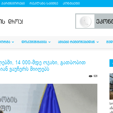
პარტნიორები
რეკლამა საიტზე
კონტაქტი
ᲤᲝᲠᲛᲐ
ᲓᲝᲙᲣᲛᲔᲜᲢᲐᲪᲘᲐ
ᲐᲛᲑᲔᲑᲘ ᲠᲔᲒᲘᲝᲜᲔᲑᲘᲓᲐᲜ
ᲛᲔᲓ
ებში, 14 000-მდე ოჯახი, გათბობით
ან ვაუჩერს მიიღებს
928
სო
ან
ამ