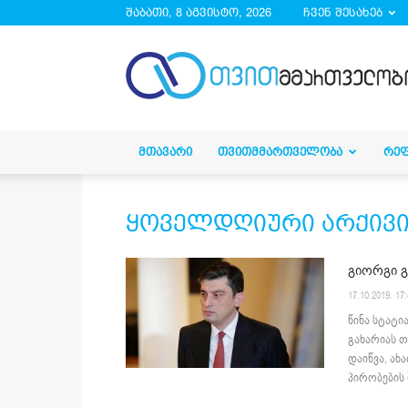
შაბათი, 8 აგვისტო, 2026
ჩვენ შესახებ
droa.ge
ᲛᲗᲐᲕᲐᲠᲘ
ᲗᲕᲘᲗᲛᲛᲐᲠᲗᲕᲔᲚᲝᲑᲐ
ᲠᲔ
ყოველდღიური არქივი 17
გიორგი გ
17.10.2019. 17
წინა სტატი
გახარიას 
დაიწვა, ახ
პირობების 