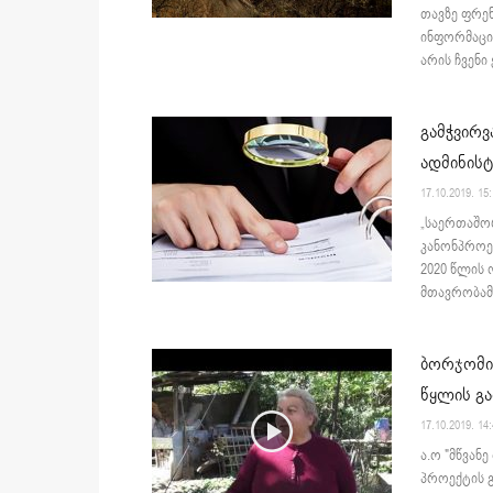
თავზე ფრე
ინფორმაცია
არის ჩვენი
გამჭვირვ
ადმინისტ
17.10.2019. 15
„საერთაშორ
კანონპროექ
2020 წლის
მთავრობამ 
ბორჯომის
წყლის გ
17.10.2019. 14
ა.ო "მწვან
პროექტის გ