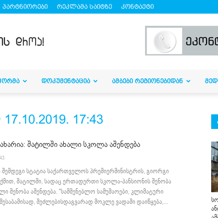
პარტნიორები
რეკლამა საიტზე
კონტაქტი
ᲤᲝᲠᲛᲐ
ᲓᲝᲙᲣᲛᲔᲜᲢᲐᲪᲘᲐ
ᲐᲛᲑᲔᲑᲘ ᲠᲔᲒᲘᲝᲜᲔᲑᲘᲓᲐᲜ
ᲛᲔᲓ
.10.2019. 17:43
ახარია: შატილში ახალი სკოლა აშენდება
:43
ა შემდეგი სტატია საქართველოს პრემიერმინისტრის, გიორგი
თქმით, შატილში, სადაც ერთადერთი სკოლა-პანსიონის შენობა
ალი შენობა აშენდება. "სამშენებლო სამუშაოები, კლიმატური
სო
შესაბამისად, შეძლებისდაგვარად მოკლე ვადაში დაიწყება,...
ან
ამ