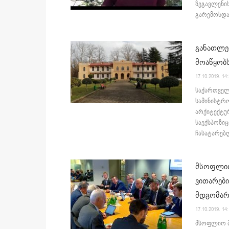
ზეგავლენი
გარემოსდაც
განათლე
მოაწყობ
17.10.2019. 14
საქართველ
სამინისტრ
არქიტექტუ
საექსპოზიც
ჩასატარებლ
მსოფლიო
ვითარები
მდგომარ
17.10.2019. 14
მსოფლიო ბ