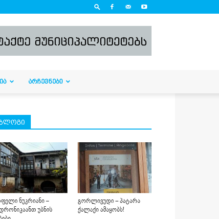
ᲘᲐ
ᲐᲠᲩᲔᲕᲜᲔᲑᲘ
ბლოგი
ფელი ნუკრიანი –
გორლივუდი – პატარა
დრონიკაანთ უბნის
ქალაქი ამაყობს!
ბები