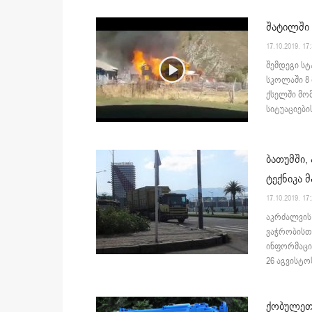
შატილში 
17.10.2019. 17
შემდეგი სტ
სკოლაში 8
ქსელში მომ
სიტუაციები
ბათუმში,
ტექნიკა 
17.10.2019. 17
აკრძალვის 
ვაჭრობისთვ
ინფორმაცია
26 აგვისტოს
ქობულეთ