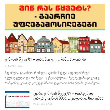
ვინ რას წყვეტს? – გაარჩიე უფლებამოსილებები
27.05.2025. 02:27
შეგიძლია, გაარჩიო, რომელ საკითხს წყვეტს ადგილობრივი
ხელისუფლება და რომელს - ცენტრალური? - შეავსე ქვიზი და გაიგე,
რამდენად კარგად ერკვევი მმართველობით სისტემებში. დავიწყოთ!
ქვიზი: ვინ რას წყვეტს? – რამდენად
კარგად იცნობ მმართველობით სისტემას
20.05.2025. 02:31