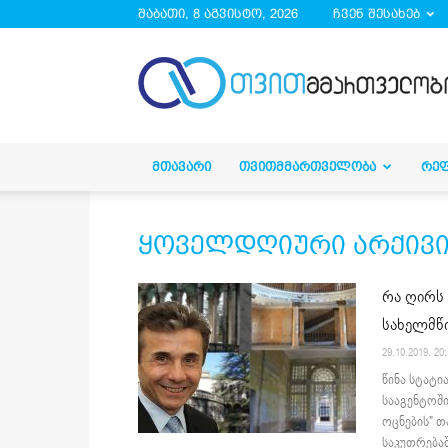
შაბათი, 8 აგვისტო, 2026
ჩვენ შესახებ
droa.ge
ᲛᲗᲐᲕᲐᲠᲘ
ᲗᲕᲘᲗᲛᲛᲐᲠᲗᲕᲔᲚᲝᲑᲐ
ᲠᲔ
ყოველდღიური არქივი 29
რა ღირს 
სახელმწი
29.10.2019. 20
წინა სტატი
სააგენტოშ
ოცნების" თ
საკუთრებაშ