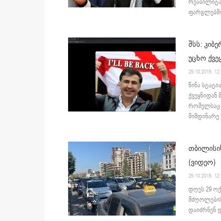
რეაბილიტაც
ფარგლებში, 
შსს: კიბ
უცხო ქვ
29.10.2019. 12
წინა სტატი
ქვეყნიდან 
რომელსაც D
მიმდინარე 
თბილისის
(ვიდეო)
29.10.2019. 12
დღეს 29 ოქ
მძღოლების
დაიძრნენ დ