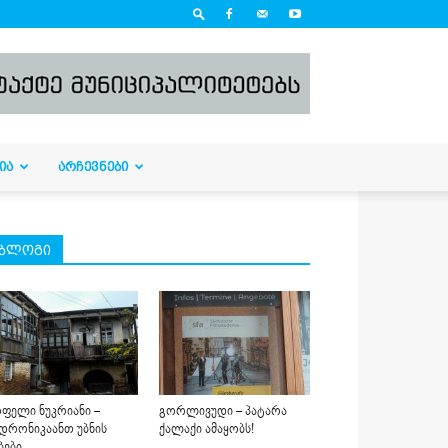
ᲘᲐ
ᲐᲠᲩᲔᲕᲜᲔᲑᲘ
ბლოგი
ფელი ნუკრიანი –
გორლივუდი – პატარა
დრონიკაანთ უბნის
ქალაქი ამაყობს!
ბები