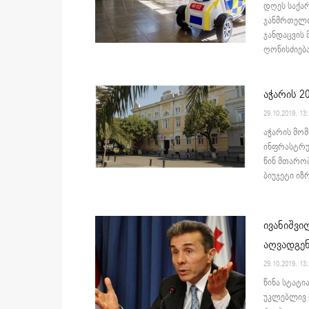
დღეს საქა
ჯანმრთელო
ჯანდაცვის
ღონისძიება
აჭარის 2
29.10.2019. 13
აჭარის მომ
ინფრასტრუ
წინ მთარო
ბიუჯეტი იზ
ივანიშვი
აღვადგე
29.10.2019. 13
წინა სტატი
უკლებლივ 