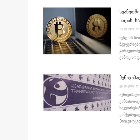
სვანეთშ
იხდის, ს
29.10.2019. 12
მესტიის ს
შეუფერხებ
ვარაუდობე
გამოც სოფე
მუნიციპა
29.10.2019. 11:
მუნიციპალ
განსახორც
საკუთრება
გამჭვირვა
Droa,ge უც