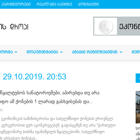
პარტნიორები
რეკლამა საიტზე
კონტაქტი
ᲤᲝᲠᲛᲐ
ᲓᲝᲙᲣᲛᲔᲜᲢᲐᲪᲘᲐ
ᲐᲛᲑᲔᲑᲘ ᲠᲔᲒᲘᲝᲜᲔᲑᲘᲓᲐᲜ
ᲛᲔᲓ
.10.2019. 20:53
წყალტუბოს სანატორიუმები, აპირებდა თუ არა
ფო ამ ქონების 1 ლარად გასხვისებას და...
:53
ა ეკონომიკის სამინისტროსა და სახელმწიფო ქონების ეროვნულ
ი ჯერჯერობით ვერ აკონკრეტებენ, გადასცემენ თუ არა "ქართული
სო
ავმჯდომარე ბიძინა ივანიშვილს წყალტუბოში, სახელმწიფო
ან
ი არსებულ ქონებას...
ამ