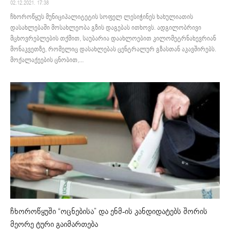
02.12.2021. 17:38
ჩხოროწყუს მუნიციპალიტეტის სოფელ ლესიჭინეს ხახულიათის
დასახლებაში მოსახლეობა გზის დაგებას ითხოვს. ადგილობრივი
მცხოვრებლების თქმით, საუბარია დაახლოებით კილომეტრნახევრიან
მონაკვეთზე, რომელიც დასახლებას ცენტრალურ გზასთან აკავშირებს.
მოქალაქეების ცნობით,...
ჩხოროწყუში “ოცნებისა” და ენმ-ის კანდიდატებს შორის
მეორე ტური გაიმართება