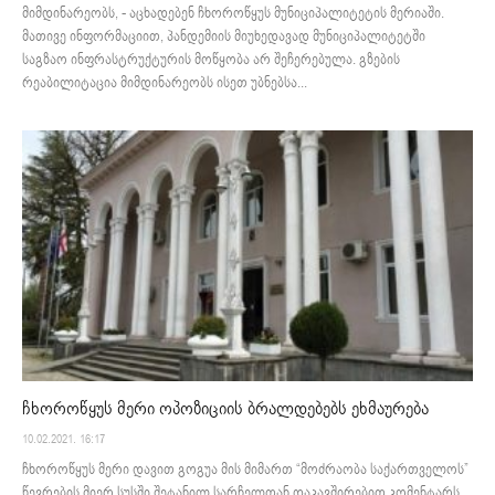
მიმდინარეობს, - აცხადებენ ჩხოროწყუს მუნიციპალიტეტის მერიაში.
მათივე ინფორმაციით, პანდემიის მიუხედავად მუნიციპალიტეტში
საგზაო ინფრასტრუქტურის მოწყობა არ შეჩერებულა. გზების
რეაბილიტაცია მიმდინარეობს ისეთ უბნებსა...
ჩხოროწყუს მერი ოპოზიციის ბრალდებებს ეხმაურება
10.02.2021. 16:17
ჩხოროწყუს მერი დავით გოგუა მის მიმართ “მოძრაობა საქართველოს”
წევრების მიერ სუსში შეტანილ სარჩელთან დაკავშირებით კომენტარს