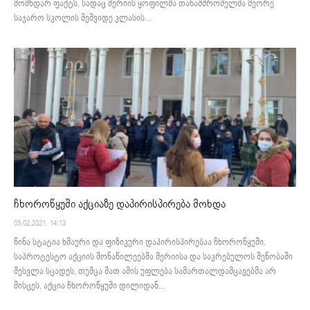
მომხდარ ფაქტს, სადაც მერიის ყოფილმა თანამშრომელმა მეორე
საჯარო სკოლის მეშვიდე კლასის...
ჩხოროწყუში აქციაზე დაპირისპირება მოხდა
03.02.2021. 14:13
წინა სტატია ხმაური და ფიზიკური დაპირისპირებაა ჩხოროწყუში.
საპროტესტო აქციის მონაწილეებმა მერიისა და საკრებულოს შენობაში
შესვლა სცადეს, თუმცა მათ ამის უფლება სამართალდამცავებმა არ
მისცეს. აქცია ჩხოროწყუში დილიდან...