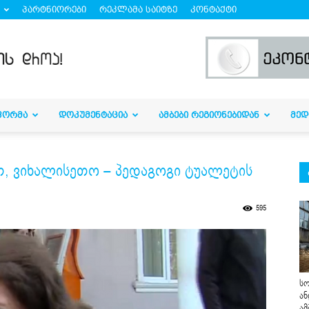
პარტნიორები
რეკლამა საიტზე
კონტაქტი
ᲤᲝᲠᲛᲐ
ᲓᲝᲙᲣᲛᲔᲜᲢᲐᲪᲘᲐ
ᲐᲛᲑᲔᲑᲘ ᲠᲔᲒᲘᲝᲜᲔᲑᲘᲓᲐᲜ
ᲛᲔᲓ
ეთ, ვიხალისეთო – პედაგოგი ტუალეტის
595
სო
ან
ამ