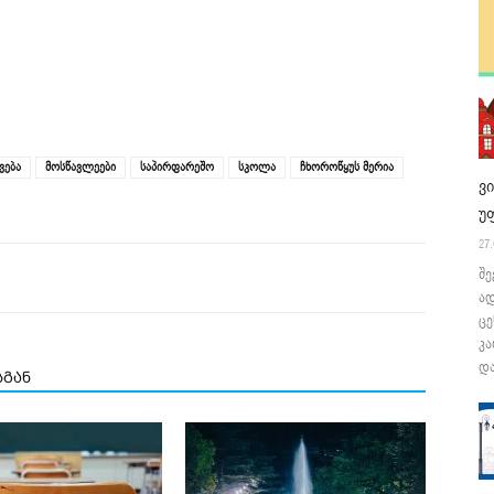
ვება
მოსწავლეები
საპირფარეშო
სკოლა
ჩხოროწყუს მერია
ვ
უ
27.
შე
ა
ცე
კა
და
სგან