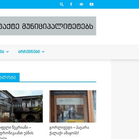
ᲘᲐ
ᲐᲠᲩᲔᲕᲜᲔᲑᲘ
ბლოგი
ფელი ნუკრიანი –
გორლივუდი – პატარა
დრონიკაანთ უბნის
ქალაქი ამაყობს!
ბები