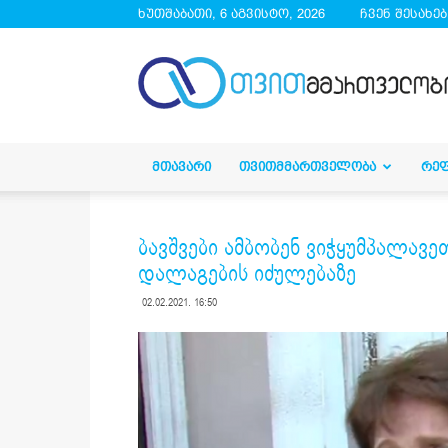
ხუთშაბათი, 6 აგვისტო, 2026
ჩვენ შესახებ
droa.ge
ᲛᲗᲐᲕᲐᲠᲘ
ᲗᲕᲘᲗᲛᲛᲐᲠᲗᲕᲔᲚᲝᲑᲐ
ᲠᲔ
ბავშვები ამბობენ ვიჭყუმპალავ
დალაგების იძულებაზე
02.02.2021. 16:50