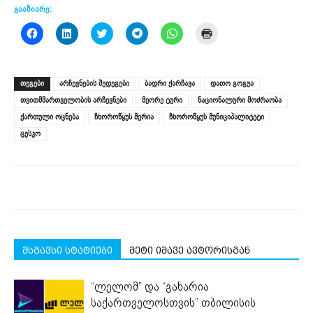
გააზიარე:
Click
Click
Click
Click
Click
Click
to
to
to
to
to
to
share
share
share
share
share
print
on
on
on
on
on
(Opens
Facebook
LinkedIn
Twitter
Telegram
WhatsApp
in
(Opens
(Opens
(Opens
(Opens
(Opens
new
ᲗᲔᲒᲔᲑᲘ
არჩევნების შედეგები
ბადრი ქარჩავა
დათო გოგუა
in
in
in
in
in
window)
new
new
new
new
new
თვითმმართველობის არჩევნები
მეორე ტური
ნაციონალური მოძრაობა
window)
window)
window)
window)
window)
ქართული ოცნება
ჩხოროწყუს მერია
ჩხოროწყუს მუნიციპალიტეტი
ცესკო
მსგავსი სტატიები
მეტი იმავე ავტორისგან
“ლელომ” და “გახარია
საქართველოსთვის” თბილისის