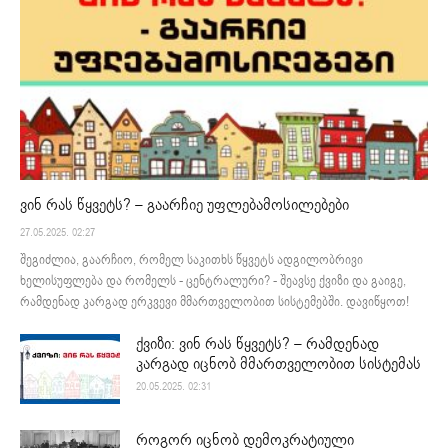
ვინ რას წყვეტს? – გაარჩიე უფლებამოსილებები
27.05.2025. 02:27
შეგიძლია, გაარჩიო, რომელ საკითხს წყვეტს ადგილობრივი
ხელისუფლება და რომელს - ცენტრალური? - შეავსე ქვიზი და გაიგე,
რამდენად კარგად ერკვევი მმართველობით სისტემებში. დავიწყოთ!
ქვიზი: ვინ რას წყვეტს? – რამდენად
კარგად იცნობ მმართველობით სისტემას
20.05.2025. 02:31
როგორ იცნობ დემოკრატიული