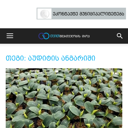
თეგი: აუდიტის ანგარიში