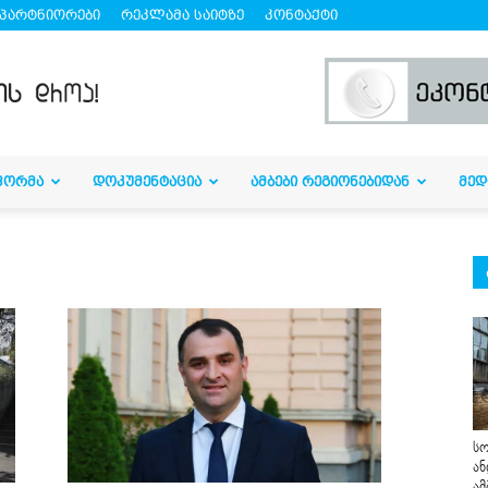
პარტნიორები
რეკლამა საიტზე
კონტაქტი
ᲤᲝᲠᲛᲐ
ᲓᲝᲙᲣᲛᲔᲜᲢᲐᲪᲘᲐ
ᲐᲛᲑᲔᲑᲘ ᲠᲔᲒᲘᲝᲜᲔᲑᲘᲓᲐᲜ
ᲛᲔᲓ
სო
ან
ამ