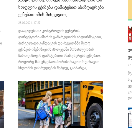
გამყრელიძე: პირველადი ჯანდაცვისა და
სოფლის ექიმებს დამატებით ანაზღაურება
ექნებათ იმის მიხედვით,...
28.09.2021. 17:27
დაავადებათა კონტროლის ცენტრის
ი
დირექტორი ამირან გამყრელიძის ინფორმაციით,
პირველადი ჯანდაცვის და რეგიონში მყოფ
რდ
ვ
ექიმებს იმუნიზაციის პროცესში მოსახლეობის
ჩართვისთვის დამატებითი ანაზღაურება ექნებათ.
უ
როგორც მან უწყებათაშორისი საკოორდინაციო
27.
სხდომის დასრულების შემდეგ განმარტა,...
შე
ა
ცე
კა
და