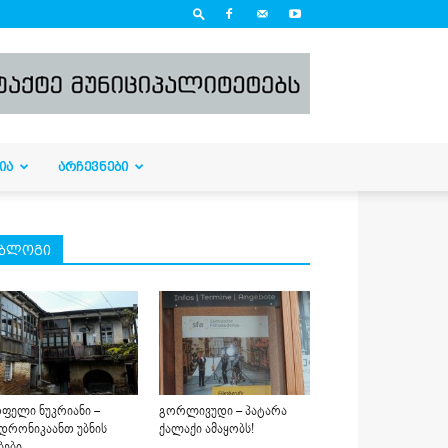
ᲘᲐ
ᲐᲠᲩᲔᲕᲜᲔᲑᲘ
ბლოგი
ფელი ნუკრიანი –
გორლივუდი – პატარა
დრონიკაანთ უბნის
ქალაქი ამაყობს!
ბები