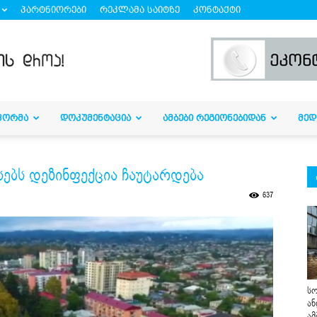
პარტნიორები
რეკლამა საიტზე
კონტაქტი
ᲤᲝᲠᲛᲐ
ᲓᲝᲙᲣᲛᲔᲜᲢᲐᲪᲘᲐ
ᲐᲛᲑᲔᲑᲘ ᲠᲔᲒᲘᲝᲜᲔᲑᲘᲓᲐᲜ
ᲛᲔᲓ
ებს დეზინფექცია ჩაუტარდება
637
სო
ან
ამ