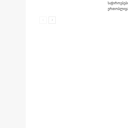
საჭიროებებ
ერთობლივა