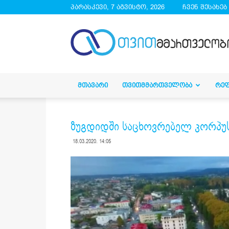
პარასკევი, 7 აგვისტო, 2026
ჩვენ შესახებ
droa.ge
ᲛᲗᲐᲕᲐᲠᲘ
ᲗᲕᲘᲗᲛᲛᲐᲠᲗᲕᲔᲚᲝᲑᲐ
ᲠᲔ
ზუგდიდში საცხოვრებელ კორპუს
18.03.2020. 14:05