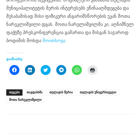
მუნიციპალიტეტის მერის ინტერესებს ეწინააღმდეგება და
შესაბამისად მისი ფიზიკური ანგარიშსწორების უკან შოთა
ნარეკლიშვილი დგას. შოთა ნარელიშვილმა კი, აღნიშნულ
ფაქტზე პრესკონფერენცია გამართა და მისგან საჯაროდ
ბოდიშის მოხდა
მოითხოვა.
გააზიარე:
Click
Click
Click
Click
Click
Click
to
to
to
to
to
to
share
share
share
share
share
print
on
on
on
on
on
(Opens
Facebook
LinkedIn
Twitter
Telegram
WhatsApp
in
(Opens
(Opens
(Opens
(Opens
(Opens
new
ᲗᲔᲒᲔᲑᲘ
თავდასხმა
თელავის მერია
თელავის უნივერსიტეტიი
in
in
in
in
in
window)
new
new
new
new
new
შოთა ნარეკლიშვილი
window)
window)
window)
window)
window)