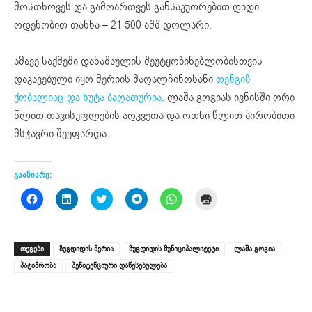
მოსთხოვეს და გამოართვეს განსაკუთრებით დიდი
ოდენობით თანხა – 21 500 აშშ დოლარი.
ამავე საქმეში დანაშაულის შეუტყობინებლობისთვის
დაკავებული იყო მერიის მაღალჩინოსანი
თენგიზ
ქობალიაც და ხუტა ბაღათურია
. ლაშა გოგიას ივნისში ორი
წლით თავისუფლების აღკვეთა და ოთხი წლით პირობითი
მსჯავრი შეეფარდა.
გააზიარე:
Click
Click
Click
Click
Click
Click
to
to
to
to
to
to
share
share
share
share
share
print
on
on
on
on
on
(Opens
Facebook
LinkedIn
Twitter
Telegram
WhatsApp
in
(Opens
(Opens
(Opens
(Opens
(Opens
new
ᲗᲔᲒᲔᲑᲘ
ზუგდიდის მერია
ზუგდიდის მუნიციპალიტეტი
ლაშა გოგია
in
in
in
in
in
window)
new
new
new
new
new
პატიმრობა
პენიტენციური დაწესებულება
window)
window)
window)
window)
window)