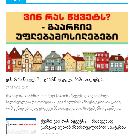
ვინ რას წყვეტს? – გაარჩიე უფლებამოსილებები
27.05.2025. 02:27
შეგიძლია, გაარჩიო, რომელ საკითხს წყვეტს ადგილობრივი
ხელისუფლება და რომელს - ცენტრალური? - შეავსე ქვიზი და გაიგე,
რამდენად კარგად ერკვევი მმართველობით სისტემებში. დავიწყოთ!
ქვიზი: ვინ რას წყვეტს? – რამდენად
კარგად იცნობ მმართველობით სისტემას
20.05.2025. 02:31