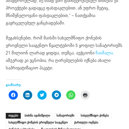
ამავდროულად, მე მზად ვარ დაინტერესებულ ბიზნესს ეს
პროექტები გადავცე ფასდაკლებით, ან უფრო მეტიც,
მნიშვნელოვანი ფასდაკლებით,“ – ნათქვამია
გავრცელებულ განცხადებაში.
შეგახსენებთ, რომ მაისში სახელმწიფო ქონების
ეროვნული სააგენტო წყალტუბოში 5 ყოფილ სანატორიუმს
21 მილიონ ლარად ყიდდა, თუმცა, აუქციონი
ჩაიშალა
.
ამჯერად კი უცნობია, რა ღირებულების იქნება ახალი
საპრივატიზაციო პაკეტი.
გააზიარე:
Click
Click
Click
Click
Click
Click
to
to
to
to
to
to
share
share
share
share
share
print
on
on
on
on
on
(Opens
Facebook
LinkedIn
Twitter
Telegram
WhatsApp
in
(Opens
(Opens
(Opens
(Opens
(Opens
new
ᲗᲔᲒᲔᲑᲘ
ბიძინა ივანიშვილი
სანატორიუმი
სახელმწიფო ქონება
in
in
in
in
in
window)
new
new
new
new
new
სახელმწიფო ქონების ეროვნული სააგენტო
ქართული ოცნება
window)
window)
window)
window)
window)