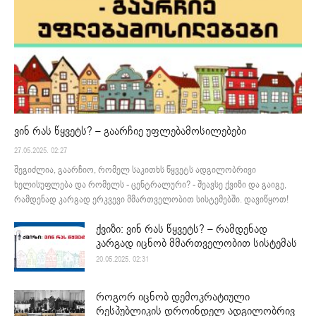
ვინ რას წყვეტს? – გაარჩიე უფლებამოსილებები
27.05.2025. 02:27
შეგიძლია, გაარჩიო, რომელ საკითხს წყვეტს ადგილობრივი
ხელისუფლება და რომელს - ცენტრალური? - შეავსე ქვიზი და გაიგე,
რამდენად კარგად ერკვევი მმართველობით სისტემებში. დავიწყოთ!
ქვიზი: ვინ რას წყვეტს? – რამდენად
კარგად იცნობ მმართველობით სისტემას
20.05.2025. 02:31
როგორ იცნობ დემოკრატიული
რესპუბლიკის დროინდელ ადგილობრივ