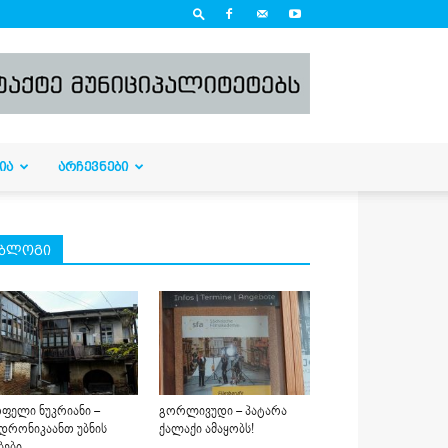
ᲘᲐ
ᲐᲠᲩᲔᲕᲜᲔᲑᲘ
ბლოგი
ფელი ნუკრიანი –
გორლივუდი – პატარა
დრონიკაანთ უბნის
ქალაქი ამაყობს!
ბები