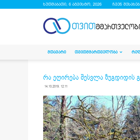
ხუთშაბათი, 6 აგვისტო, 2026
ჩვენ შესახებ
droa.ge
ᲛᲗᲐᲕᲐᲠᲘ
ᲗᲕᲘᲗᲛᲛᲐᲠᲗᲕᲔᲚᲝᲑᲐ
ᲠᲔ
რა ეღირება შესვლა ზუგდიდის 
14.10.2019. 12:11