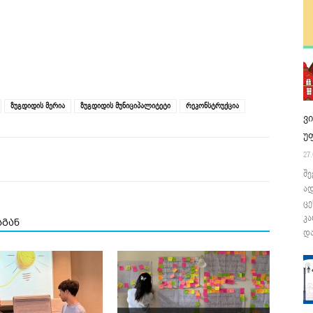
ზუგდიდის მერია
ზუგდიდის მუნიციპალიტეტი
რეკონსტრუქცია
ვ
უ
27.
შე
ა
ცე
კა
სგან
და