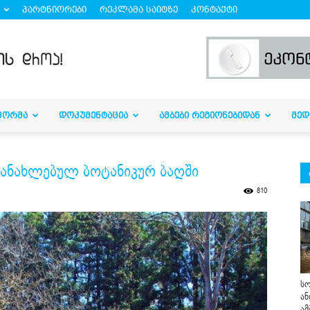
პარტნიორები
რეკლამა საიტზე
კონტაქტი
ᲤᲝᲠᲛᲐ
ᲓᲝᲙᲣᲛᲔᲜᲢᲐᲪᲘᲐ
ᲐᲛᲑᲔᲑᲘ ᲠᲔᲒᲘᲝᲜᲔᲑᲘᲓᲐᲜ
ᲛᲔᲓ
განახლებულ ბოტანიკურ ბაღში
810
სო
ან
ამ