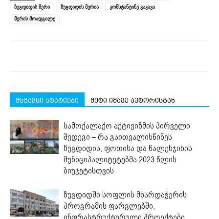
new
new
new
new
new
ზუგდიდის მერი
ზუგდიდის მერია
კონსტანტინე კაკავა
window)
window)
window)
window)
window)
მერის მოადგილე
მსგავსი სტატიები
მეტი იმავე ავტორისგან
სამოქალაქო აქტივიზმის პირველი
შედეგი – რა გაითვალისწინეს
ზუგდიდის, ფოთისა და წალენჯიხის
მუნიციპალიტეტებმა 2023 წლის
ბიუჯეტისთვის
ზუგდიდში სოფლის მხარდაჭერის
პროგრამის ფარგლებში,
ინფრასტრუქტურული პროექტები