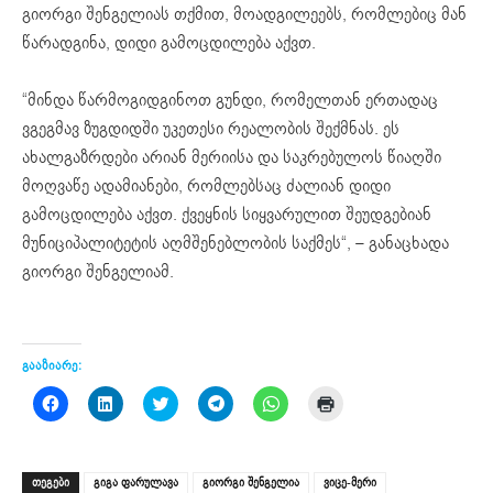
გიორგი შენგელიას თქმით, მოადგილეებს, რომლებიც მან
წარადგინა, დიდი გამოცდილება აქვთ.
“მინდა წარმოგიდგინოთ გუნდი, რომელთან ერთადაც
ვგეგმავ ზუგდიდში უკეთესი რეალობის შექმნას. ეს
ახალგაზრდები არიან მერიისა და საკრებულოს წიაღში
მოღვაწე ადამიანები, რომლებსაც ძალიან დიდი
გამოცდილება აქვთ. ქვეყნის სიყვარულით შეუდგებიან
მუნიციპალიტეტის აღმშენებლობის საქმეს“, – განაცხადა
გიორგი შენგელიამ.
გააზიარე:
Click
Click
Click
Click
Click
Click
to
to
to
to
to
to
share
share
share
share
share
print
on
on
on
on
on
(Opens
Facebook
LinkedIn
Twitter
Telegram
WhatsApp
in
(Opens
(Opens
(Opens
(Opens
(Opens
new
ᲗᲔᲒᲔᲑᲘ
გიგა ფარულავა
გიორგი შენგელია
ვიცე-მერი
in
in
in
in
in
window)