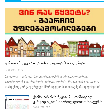
ვინ რას წყვეტს? – გაარჩიე უფლებამოსილებები
27.05.2025. 02:27
შეგიძლია, გაარჩიო, რომელ საკითხს წყვეტს ადგილობრივი
ხელისუფლება და რომელს - ცენტრალური? - შეავსე ქვიზი და გაიგე,
რამდენად კარგად ერკვევი მმართველობით სისტემებში. დავიწყოთ!
ქვიზი: ვინ რას წყვეტს? – რამდენად
კარგად იცნობ მმართველობით სისტემას
20.05.2025. 02:31