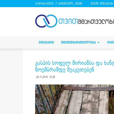
პარასკევი, 7 აგვისტო, 2026
ჩვენ შესახებ
droa.ge
ᲛᲗᲐᲕᲐᲠᲘ
ᲗᲕᲘᲗᲛᲛᲐᲠᲗᲕᲔᲚᲝᲑᲐ
ᲠᲔ
კასპის სოფელ მირიანსა და ხან
ნოემბრამდე შეაკეთებენ
20.11.2018. 12:36