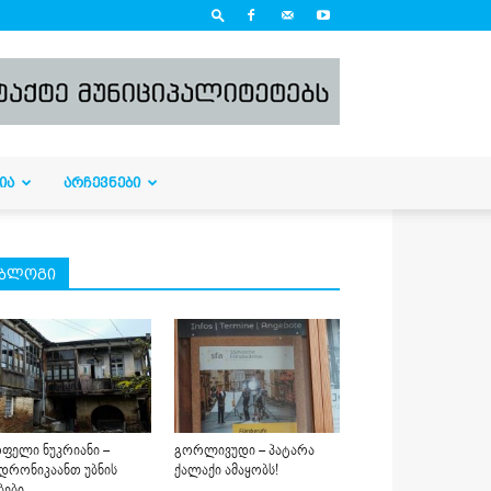
ᲘᲐ
ᲐᲠᲩᲔᲕᲜᲔᲑᲘ
ბლოგი
ფელი ნუკრიანი –
გორლივუდი – პატარა
დრონიკაანთ უბნის
ქალაქი ამაყობს!
ბები