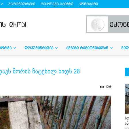
პარტნიორები
რეკლამა საიტზე
კონტაქტი
ᲤᲝᲠᲛᲐ
ᲓᲝᲙᲣᲛᲔᲜᲢᲐᲪᲘᲐ
ᲐᲛᲑᲔᲑᲘ ᲠᲔᲒᲘᲝᲜᲔᲑᲘᲓᲐᲜ
ᲛᲔᲓ
დაკს შორის ჩატეხილ ხიდს 28
1206
სო
ან
ამ