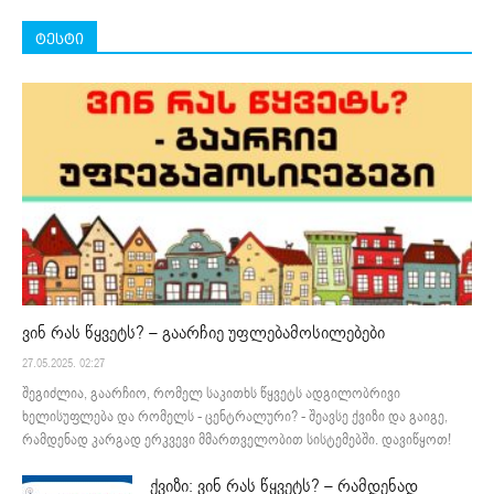
ტესტი
ვინ რას წყვეტს? – გაარჩიე უფლებამოსილებები
27.05.2025. 02:27
შეგიძლია, გაარჩიო, რომელ საკითხს წყვეტს ადგილობრივი
ხელისუფლება და რომელს - ცენტრალური? - შეავსე ქვიზი და გაიგე,
რამდენად კარგად ერკვევი მმართველობით სისტემებში. დავიწყოთ!
ქვიზი: ვინ რას წყვეტს? – რამდენად