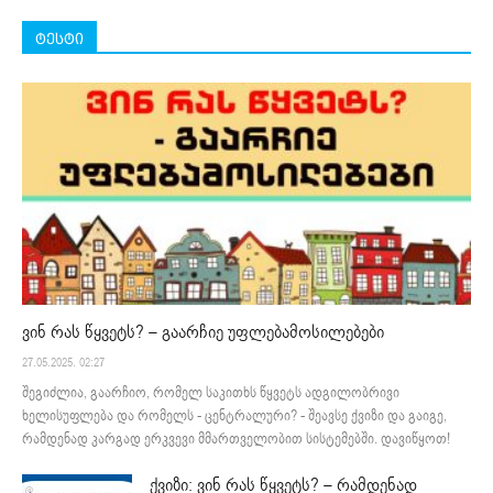
ტესტი
ვინ რას წყვეტს? – გაარჩიე უფლებამოსილებები
27.05.2025. 02:27
შეგიძლია, გაარჩიო, რომელ საკითხს წყვეტს ადგილობრივი
ხელისუფლება და რომელს - ცენტრალური? - შეავსე ქვიზი და გაიგე,
რამდენად კარგად ერკვევი მმართველობით სისტემებში. დავიწყოთ!
ქვიზი: ვინ რას წყვეტს? – რამდენად