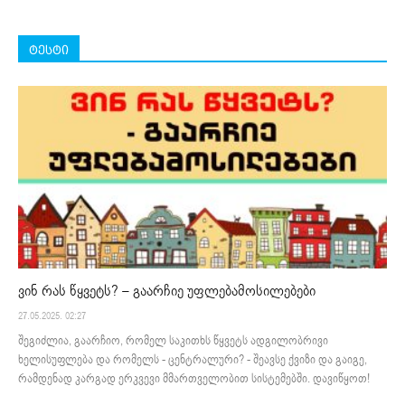
ტესტი
ვინ რას წყვეტს? – გაარჩიე უფლებამოსილებები
27.05.2025. 02:27
შეგიძლია, გაარჩიო, რომელ საკითხს წყვეტს ადგილობრივი
ხელისუფლება და რომელს - ცენტრალური? - შეავსე ქვიზი და გაიგე,
რამდენად კარგად ერკვევი მმართველობით სისტემებში. დავიწყოთ!