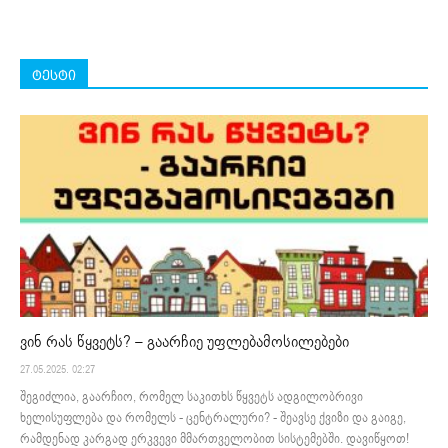
ტესტი
ვინ რას წყვეტს? – გაარჩიე უფლებამოსილებები
27.05.2025. 02:27
შეგიძლია, გაარჩიო, რომელ საკითხს წყვეტს ადგილობრივი
ხელისუფლება და რომელს - ცენტრალური? - შეავსე ქვიზი და გაიგე,
რამდენად კარგად ერკვევი მმართველობით სისტემებში. დავიწყოთ!