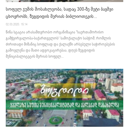
სოფელ ჯუმის მოსახლეობა, სადაც 300-ზე მეტი ბავშვი
ცხოვრობს, ზუგდიდის მერიას ბიბლიოთეკის...
02.03.2020. 15:14
წინა სტატია არასამთვრობო ორგანიზაცია "საერთაშორისო
გამჭვირვალობა-საქართველოს“ სამოქალაქო საბჭომ, რომლის
ძირითადი მიზანიც სოფლად და ქალაქში არსებული საჭიროებების
გამოვლენა და მათი ადვოკატირებაა, დღეს ზუგდიდის
მუნიციპალიტეტის მერიას სოფელ...