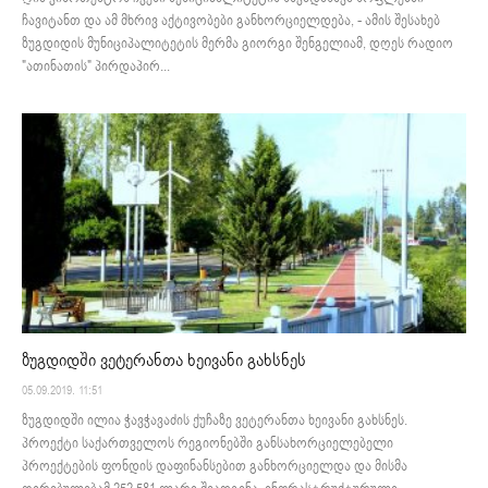
ჩავიტანთ და ამ მხრივ აქტივობები განხორციელდება, - ამის შესახებ
ზუგდიდის მუნიციპალიტეტის მერმა გიორგი შენგელიამ, დღეს რადიო
"ათინათის" პირდაპირ...
ზუგდიდში ვეტერანთა ხეივანი გახსნეს
05.09.2019. 11:51
ზუგდიდში ილია ჭავჭავაძის ქუჩაზე ვეტერანთა ხეივანი გახსნეს.
პროექტი საქართველოს რეგიონებში განსახორციელებელი
პროექტების ფონდის დაფინანსებით განხორციელდა და მისმა