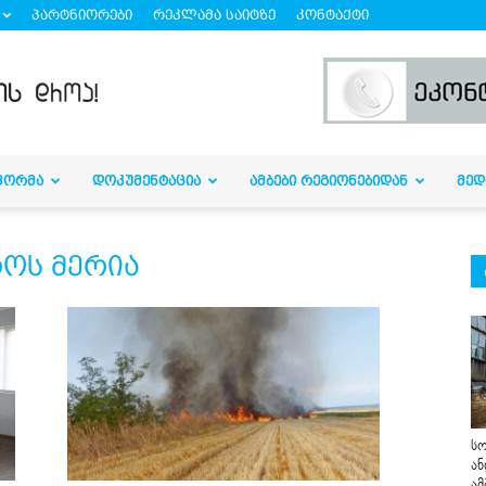
პარტნიორები
რეკლამა საიტზე
კონტაქტი
ᲤᲝᲠᲛᲐ
ᲓᲝᲙᲣᲛᲔᲜᲢᲐᲪᲘᲐ
ᲐᲛᲑᲔᲑᲘ ᲠᲔᲒᲘᲝᲜᲔᲑᲘᲓᲐᲜ
ᲛᲔᲓ
ოს მერია
სო
ან
ამ