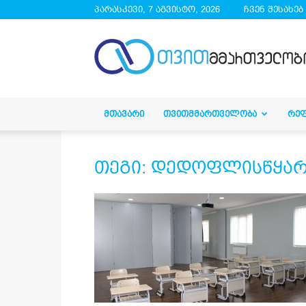
პარასკევი, 7 აგვისტო, 2026
ჩვენ შესახებ
droa.ge
ᲛᲗᲐᲕᲐᲠᲘ
ᲗᲕᲘᲗᲛᲛᲐᲠᲗᲕᲔᲚᲝᲑᲐ
ᲠᲔ
თეგი: დედოფლისწყარ