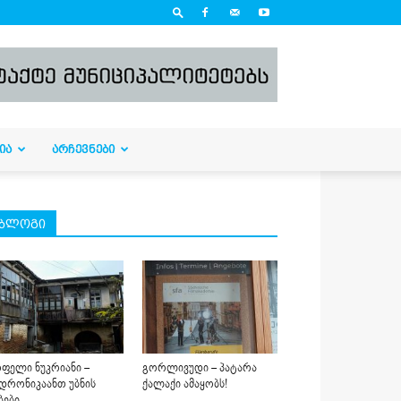
ᲘᲐ
ᲐᲠᲩᲔᲕᲜᲔᲑᲘ
ბლოგი
ფელი ნუკრიანი –
გორლივუდი – პატარა
დრონიკაანთ უბნის
ქალაქი ამაყობს!
ბები