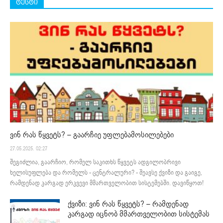
ტესტი
ვინ რას წყვეტს? – გაარჩიე უფლებამოსილებები
27.05.2025. 02:27
შეგიძლია, გაარჩიო, რომელ საკითხს წყვეტს ადგილობრივი
ხელისუფლება და რომელს - ცენტრალური? - შეავსე ქვიზი და გაიგე,
რამდენად კარგად ერკვევი მმართველობით სისტემებში. დავიწყოთ!
ქვიზი: ვინ რას წყვეტს? – რამდენად
კარგად იცნობ მმართველობით სისტემას