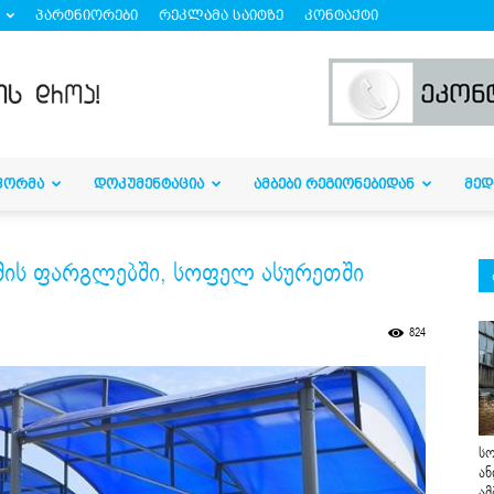
პარტნიორები
რეკლამა საიტზე
კონტაქტი
ᲤᲝᲠᲛᲐ
ᲓᲝᲙᲣᲛᲔᲜᲢᲐᲪᲘᲐ
ᲐᲛᲑᲔᲑᲘ ᲠᲔᲒᲘᲝᲜᲔᲑᲘᲓᲐᲜ
ᲛᲔᲓ
ის ფარგლებში, სოფელ ასურეთში
824
სო
ან
ამ