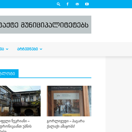
ᲘᲐ
ᲐᲠᲩᲔᲕᲜᲔᲑᲘ
ბლოგი
ფელი ნუკრიანი –
გორლივუდი – პატარა
დრონიკაანთ უბნის
ქალაქი ამაყობს!
ბები