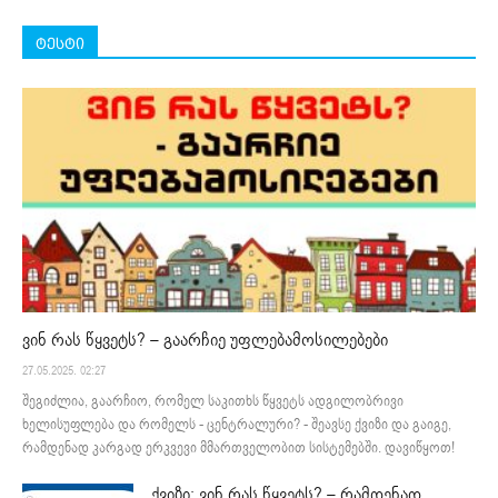
ტესტი
ვინ რას წყვეტს? – გაარჩიე უფლებამოსილებები
27.05.2025. 02:27
შეგიძლია, გაარჩიო, რომელ საკითხს წყვეტს ადგილობრივი
ხელისუფლება და რომელს - ცენტრალური? - შეავსე ქვიზი და გაიგე,
რამდენად კარგად ერკვევი მმართველობით სისტემებში. დავიწყოთ!
ქვიზი: ვინ რას წყვეტს? – რამდენად