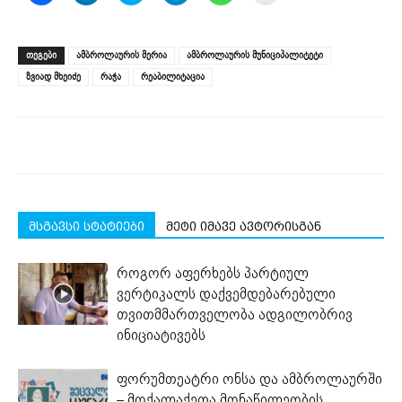
share
share
share
share
share
print
on
on
on
on
on
(Opens
Facebook
LinkedIn
Twitter
Telegram
WhatsApp
in
(Opens
(Opens
(Opens
(Opens
(Opens
new
ᲗᲔᲒᲔᲑᲘ
ამბროლაურის მერია
ამბროლაურის მუნიციპალიტეტი
in
in
in
in
in
window)
new
new
new
new
new
ზვიად მხეიძე
რაჭა
რეაბილიტაცია
window)
window)
window)
window)
window)
მსგავსი სტატიები
მეტი იმავე ავტორისგან
როგორ აფერხებს პარტიულ
ვერტიკალს დაქვემდებარებული
თვითმმართველობა ადგილობრივ
ინიციატივებს
ფორუმთეატრი ონსა და ამბროლაურში
– მოქალაქეთა მონაწილეობის