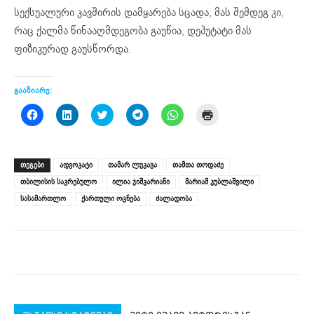
სექსუალური კავშირის დამყარება სცადა, მას შემდეგ კი,
რაც ქალმა წინააღმდეგობა გაუწია, დეპუტატი მას
ფიზიკურად გაუსწორდა.
გააზიარე:
Click
Click
Click
Click
Click
Click
to
to
to
to
to
to
share
share
share
share
share
print
on
on
on
on
on
(Opens
Facebook
LinkedIn
Twitter
Telegram
WhatsApp
in
(Opens
(Opens
(Opens
(Opens
(Opens
new
ᲗᲔᲒᲔᲑᲘ
ადვოკატი
თამარ ლუკავა
თამთა თოდაძე
in
in
in
in
in
window)
new
new
new
new
new
თბილისის საკრებულო
ილია ჯიშკარიანი
მარიამ კუბლაშვილი
window)
window)
window)
window)
window)
სასამართლო
ქართული ოცნება
ძალადობა