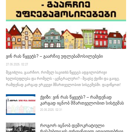
ვინ რას წყვეტს? – გაარჩიე უფლებამოსილებები
27.05.2025. 02:27
შეგიძლია, გაარჩიო, რომელ საკითხს წყვეტს ადგილობრივი
ხელისუფლება და რომელს - ცენტრალური? - შეავსე ქვიზი და გაიგე,
რამდენად კარგად ერკვევი მმართველობით სისტემებში. დავიწყოთ!
ქვიზი: ვინ რას წყვეტს? – რამდენად
კარგად იცნობ მმართველობით სისტემას
20.05.2025. 02:31
როგორ იცნობ დემოკრატიული
რესპუბლიკის დროინდელ ადგილობრივ