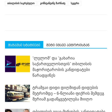
new
new
new
new
new
თბილისის საკრებულო
კონსტანტინე ზარნაძე
სკვერი
window)
window)
window)
window)
window)
მსგავსი სტატიები
მეტი იმავე ავტორისგან
“ლელომ” და “გახარია
საქართველოსთვის” თბილისის
მაჟორიტარობის კანდიდატები
წარადგინეს
ტრამვაი დიდი დიღმიდან დიდუბის
მეტრომდე – 6-წლიანი ფიქრის შემდეგ
მერიამ გადაწყვეტილება მიიღო
თბილისის ვიცე-მერობის კანდიდატები