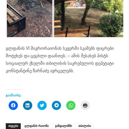
გლდანის VI მიკრორაიონის სკვერში სკამებს ფიცრები
მოტეხეს და ცეცხლი დაანთეს, – ამის შესახებ პისტს
სოციალურ ქსელში თბილისის საკრებულოს დეპუტატი
კონსტანტინე ზარნაძე ავრცელებს.
გააზიარე:
Click
Click
Click
Click
Click
Click
to
to
to
to
to
to
share
share
share
share
share
print
on
on
on
on
on
(Opens
Facebook
LinkedIn
Twitter
Telegram
WhatsApp
in
(Opens
(Opens
(Opens
(Opens
(Opens
new
ᲗᲔᲒᲔᲑᲘ
გლდანის რაიონი
ვანდალიზმი
თბილისი
in
in
in
in
in
window)