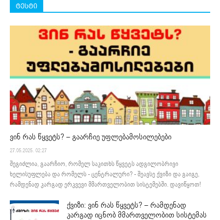
ტესტი
ვინ რას წყვეტს? – გაარჩიე უფლებამოსილებები
27.05.2025. 02:27
შეგიძლია, გაარჩიო, რომელ საკითხს წყვეტს ადგილობრივი
ხელისუფლება და რომელს - ცენტრალური? - შეავსე ქვიზი და გაიგე,
რამდენად კარგად ერკვევი მმართველობით სისტემებში. დავიწყოთ!
ქვიზი: ვინ რას წყვეტს? – რამდენად
კარგად იცნობ მმართველობით სისტემას