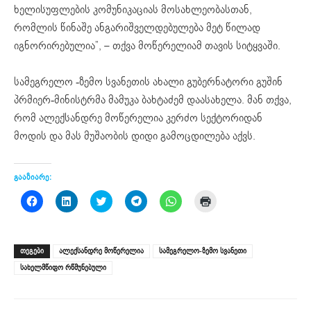
ხელისუფლების კომუნიკაციას მოსახლეობასთან,
რომლის წინაშე ანგარიშველდებულება მეტ წილად
იგნორირებულია”, – თქვა მოწერელიამ თავის სიტყვაში.
სამეგრელო -ზემო სვანეთის ახალი გუბერნატორი გუშინ
პრმიერ-მინისტრმა მამუკა ბახტაძემ დაასახელა. მან თქვა,
რომ ალექსანდრე მოწერელია კერძო სექტორიდან
მოდის და მას მუშაობის დიდი გამოცდილება აქვს.
გააზიარე:
Click
Click
Click
Click
Click
Click
to
to
to
to
to
to
share
share
share
share
share
print
on
on
on
on
on
(Opens
Facebook
LinkedIn
Twitter
Telegram
WhatsApp
in
(Opens
(Opens
(Opens
(Opens
(Opens
new
ᲗᲔᲒᲔᲑᲘ
ალექსანდრე მოწერელია
სამეგრელო-ზემო სვანეთი
in
in
in
in
in
window)
new
new
new
new
new
სახელმწიფო რწმუნებული
window)
window)
window)
window)
window)