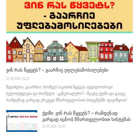
ვინ რას წყვეტს? – გაარჩიე უფლებამოსილებები
27.05.2025. 02:27
შეგიძლია, გაარჩიო, რომელ საკითხს წყვეტს ადგილობრივი
ხელისუფლება და რომელს - ცენტრალური? - შეავსე ქვიზი და გაიგე,
რამდენად კარგად ერკვევი მმართველობით სისტემებში. დავიწყოთ!
ქვიზი: ვინ რას წყვეტს? – რამდენად
კარგად იცნობ მმართველობით სისტემას
20.05.2025. 02:31