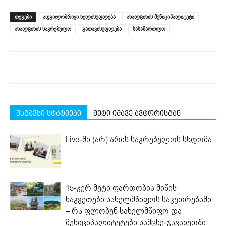
Facebook
LinkedIn
Twitter
Telegram
WhatsApp
in
(Opens
(Opens
(Opens
(Opens
(Opens
new
ᲗᲔᲒᲔᲑᲘ
ადგილობრივი ხელისუფლება
ახალციხის მუნიციპალიტეტი
in
in
in
in
in
window)
new
new
new
new
new
ახალციხის საკრებულო
გათავისუფლება
სასამართლო
window)
window)
window)
window)
window)
მსგავსი სტატიები
მეტი იმავე ავტორისგან
Live-ში (არ) არის საკრებულოს სხდომა
15-ჯერ მეტი ფართობის მიწის
ნაკვეთები სახელმწიფოს საკუთრებაში
– რა ფლობენ სახელმწიფო და
მუნიციპალიტეტები სამცხე-ჯავახეთში